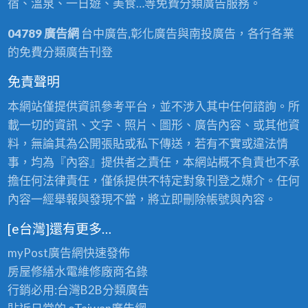
宿、溫泉、一日遊、美食…等免費分類廣告服務。
04789 廣告網
台中廣告,彰化廣告與南投廣告，各行各業
的免費分類廣告刊登
免責聲明
本網站僅提供資訊參考平台，並不涉入其中任何諮詢。所
載一切的資訊、文字、照片、圖形、廣告內容、或其他資
料，無論其為公開張貼或私下傳送，若有不實或違法情
事，均為『內容』提供者之責任，本網站概不負責也不承
擔任何法律責任，僅係提供不特定對象刊登之媒介。任何
內容一經舉報與發現不當，將立即刪除帳號與內容。
[e台灣]還有更多…
myPost廣告網
快速發佈
房屋修繕
水電維修廠商名錄
行銷必用:台灣B2B
分類廣告