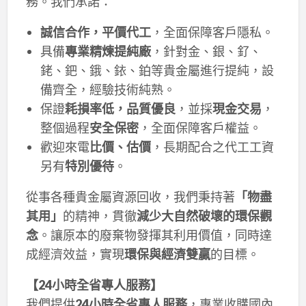
務。我們承諾：
誠信合作，平價代工
，全面保障客戶隱私。
具備
專業精煉提純廠
，針對金、銀、釕、
銠、鈀、鋨、銥、鉑等貴金屬進行提純，設
備齊全，經驗技術純熟。
保證
耗損率低，品質優良
，並採
現金交易
，
整個過程
安全保密
，全面保障客戶權益。
歡迎來電
比價、估價
，長期配合之代工工資
另有
特別優待
。
從事各種貴金屬資源回收，我們秉持著
「物盡
其用」
的精神，貫徹
減少大自然破壞的環保觀
念
。讓原本的廢棄物發揮其利用價值，同時達
成經濟效益，實現
環保與經濟雙贏
的目標。
【24小時全省專人服務】
我們提供
24小時全省專人服務
，專業收購國內