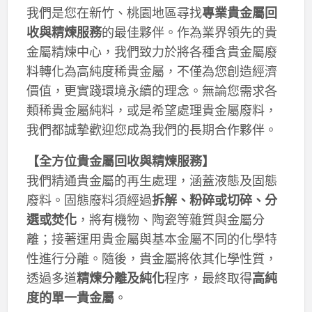
我們是您在新竹、桃園地區尋找
專業貴金屬回
收與精煉服務
的最佳夥伴。作為業界領先的貴
金屬精煉中心，我們致力於將各種含貴金屬廢
料轉化為高純度稀貴金屬，不僅為您創造經濟
價值，更實踐環境永續的理念。無論您需求各
類稀貴金屬純料，或是希望處理貴金屬廢料，
我們都誠摯歡迎您成為我們的長期合作夥伴。
【全方位貴金屬回收與精煉服務】
我們精通貴金屬的再生處理，涵蓋液態及固態
廢料。固態廢料須經過
拆解、粉碎或切碎、分
選或焚化
，將有機物、陶瓷等雜質與金屬分
離；接著運用貴金屬與基本金屬不同的化學特
性進行分離。隨後，貴金屬將依其化學性質，
透過多道
精煉分離及純化
程序，最終取得
高純
度的單一貴金屬
。