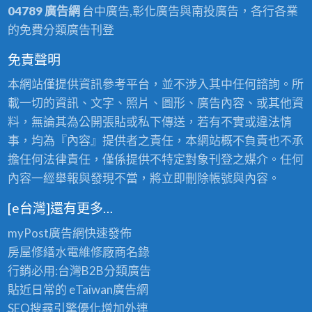
04789 廣告網
台中廣告,彰化廣告與南投廣告，各行各業
的免費分類廣告刊登
免責聲明
本網站僅提供資訊參考平台，並不涉入其中任何諮詢。所
載一切的資訊、文字、照片、圖形、廣告內容、或其他資
料，無論其為公開張貼或私下傳送，若有不實或違法情
事，均為『內容』提供者之責任，本網站概不負責也不承
擔任何法律責任，僅係提供不特定對象刊登之媒介。任何
內容一經舉報與發現不當，將立即刪除帳號與內容。
[e台灣]還有更多…
myPost廣告網
快速發佈
房屋修繕
水電維修廠商名錄
行銷必用:台灣B2B
分類廣告
貼近日常的
eTaiwan廣告網
SEO搜尋引擎優化
增加外連