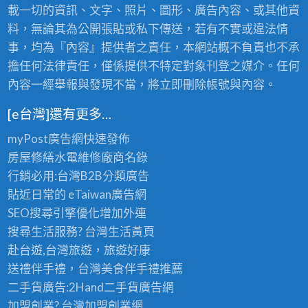
載一切的資訊、文字、照片、圖形、廣告內容、或其他資
料，無論其為公開張貼或私下傳送，若有不實或違法情
事，均為『內容』提供者之責任，本網站概不負責也不承
擔任何法律責任，僅係提供不特定對象刊登之媒介。任何
內容一經舉報與發現不當，將立即刪除帳號與內容。
[e台灣]還有更多…
myPost廣告網
快速發佈
房屋修繕
水電維修廠商名錄
行銷必用:台灣B2B
分類廣告
貼近日常的
eTaiwan廣告網
SEO搜尋引擎優化
增加外連
搜尋生活服務? 台灣
生活黃頁
赴台遊,台灣旅遊
，旅遊好康
送禮伴手禮，台灣美食
伴手禮
推薦
二手貨廣告:2Hand
二手貨
廣告網
加盟創業? 台灣
加盟創業
網