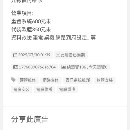
營業項目:
重置系統600元未
代裝軟體350元未
資料救援 筆電 桌機 網路到府設定…等
2025/07/30 01:39
此廣告已過期
廣告编號
17968890766ab704
總瀏覽136 , 今天瀏覽0
硬體維修
網路查修
資訊系統維護
軟體安裝
電腦安裝
電腦維護
電腦重灌
分享此廣告