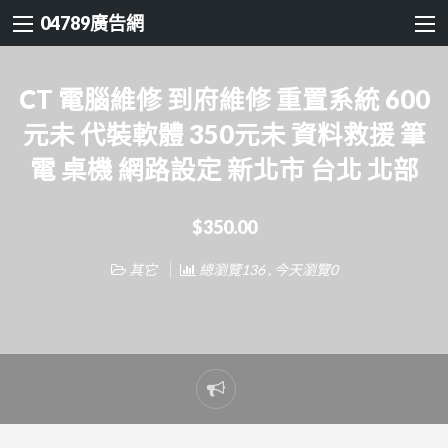
04789廣告網
CT 電腦維修 到府維修 重置系統 600
元未 代裝軟體 350元未 資料救援 筆
電 桌機 網路設定 新北市 台北 北部
$350.00
其它
總瀏覽136 , 今天瀏覽0
Report
problem