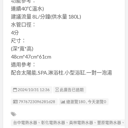
功能參考：
連續40℃溫水)
建議流量 8L/分鐘(供水量 180L)
水管口徑：
4分
尺寸：
(深*寬*高)
48cm*47cm*61cm
適用參考：
配合太陽能.SPA.淋浴柱.小型浴缸.一對一泡湯
2024/10/31 12:36
此廣告已過期
廣告编號
7976723096281d28
總瀏覽180 , 今天瀏覽0
台中電熱水器、彰化電熱水器、員林電熱水器、豐原電熱水器、