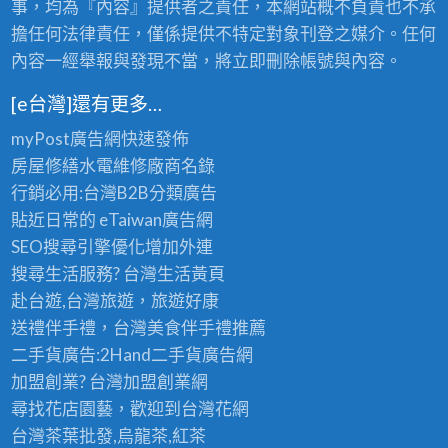
事，均為『內容』提供者之責任，本網站概不負責也不承
擔任何法律責任，僅係提供不特定對象刊登之媒介。任何
內容一經舉報與發現不當，將立即刪除帳號與內容。
[e台灣]還有更多…
myPost廣告網
快速發佈
房屋修繕
水電維修廠商名錄
行銷必用:台灣B2B
分類廣告
貼近日常的
eTaiwan廣告網
SEO搜尋引擎優化
增加外連
搜尋生活服務? 台灣
生活黃頁
赴台遊,台灣旅遊
，旅遊好康
送禮伴手禮，台灣美食
伴手禮
推薦
二手貨廣告:2Hand
二手貨
廣告網
加盟創業? 台灣
加盟創業
網
尋找花店園藝，歡迎到
台灣花網
台灣茶葉批發
,烏龍茶,紅茶