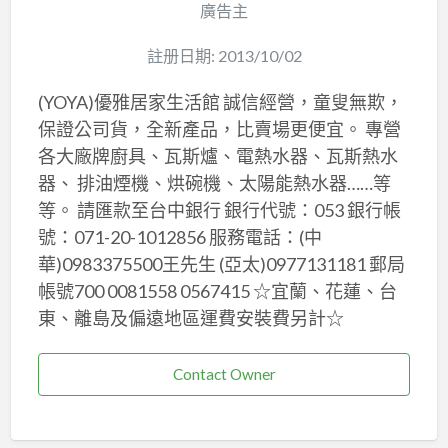
廣告主
註册日期: 2013/10/02
(YOYA)優雅居家生活館 誠信經營，童叟無欺，
保證公司貨，全新產品，比賣場更便宜。 專營
各大廠牌廚具、瓦斯爐、電熱水器、瓦斯熱水
器、 排油煙機、烘碗機、太陽能熱水器……等
等。 請匯款至台中銀行 銀行代號：053 銀行帳
號：071-20-1012856 服務電話：(中
華)0983375500王先生 (亞太)0977131181 郵局
帳號700 0081558 0567415 ☆宜蘭、花蓮、台
東、離島及偏遠地區運費安裝費另計☆
Contact Owner