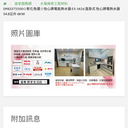
居家服務類
水電維修工程材料
0983375500☆彰化免運☆怡心牌電能熱水器 ES-1426 直掛式 怡心牌電熱水器
54.8公升 6KW
照片圖庫
附加訊息