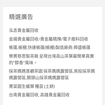
精選廣告
泓丞貴金屬回收
金揚貴金屬回收/貴金屬精煉/電子廢料回收
帳篷,帳棚,快速帳篷(帳棚)製造廠商:舜盛帳篷
樂菁慈恩製茶廠 呈現台灣高山茶葉最簡單真實
的“醇香”風味。
採茶媽媽景觀茶園 採茶媽媽露營區,南投採茶媽
媽露營區,關頭山採茶媽媽露營區
菁菜園生蠔葉 種苗 (土耕)
台南貴金屬回收, 高雄貴金屬回收