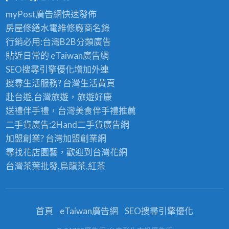
myPost廣告網
快速發佈
房屋修繕
水電維修廠商名錄
行銷必用:台灣B2B
分類廣告
貼近日常的
eTaiwan廣告網
SEO搜尋引擎優化
增加外連
搜尋生活服務? 台灣
生活黃頁
赴台遊,台灣旅遊
，旅遊好康
送禮伴手禮，台灣美食
伴手禮
推薦
二手貨廣告:2Hand
二手貨
廣告網
加盟創業? 台灣
加盟創業
網
尋找花店園藝，歡迎到
台灣花網
台灣茶葉批發
,烏龍茶,紅茶
首頁
eTaiwan廣告網
SEO搜尋引擎優化