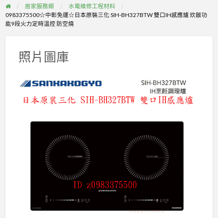
居家服務類
水電維修工程材料
0983375500☆中彰免運☆日本原裝三化 SIH-BH327BTW 雙口IH感應爐 炊飯功
能9段火力定時溫控 防空燒
照片圖庫