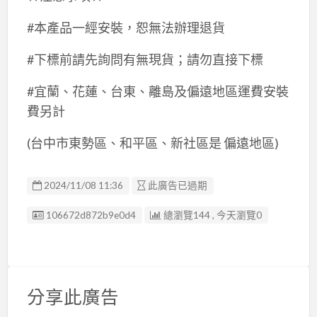
#本產品一經安裝，恕無法辦理退貨
#下標前請先詢問有無現貨；請勿直接下標
#宜蘭、花蓮、台東、離島及偏遠地區運費安裝
費另計
(台中市東勢區、和平區、新社區是 偏遠地區)
2024/11/08 11:36
此廣告已過期
廣告编號
106672d872b9e0d4
總瀏覽144 , 今天瀏覽0
分享此廣告