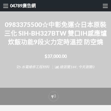
04789廣告網
0983375500☆中彰免運☆日本原裝
三化 SIH-BH327BTW 雙口IH感應爐
炊飯功能9段火力定時溫控 防空燒
$37,000.00
水電維修工程材料
總瀏覽144 , 今天瀏覽0
Report
problem