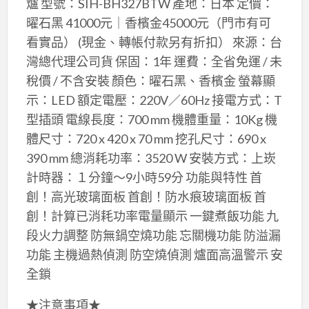
爐 型號：SIH-BH327BTW 產地：日本 定價：
曜石黑 41000元｜香檳金45000元（門市有可
看實品） (現金、轉帳付款另有折扣） 來源：台
灣總代理公司貨 保固：1年 運費：全省免運 / 未
稅價 / 不含安裝 顏色：曜石黑、香檳金 螢幕顯
示：LED 額定電壓：220V／60Hz 接電方式：T
型插頭 電線長度：700 mm 機體重量：10Kg 機
體尺寸：720 x 420 x 70 mm 挖孔尺寸：690 x
390 mm 總消耗功率：3520 W 安裝方式：上崁
計時器：１分鐘～9小時59分 功能與特性 首
創！高光玻璃面板 首創！防水痕玻璃面板 首
創！計算已消耗功率電量顯示 一鍵煮飯功能 九
段火力調整 防無鍋空燒功能 忘關機功能 防溢漏
功能 主機過熱偵測 防空燒偵測 爐面高溫警示 安
全鎖
★注意事項★