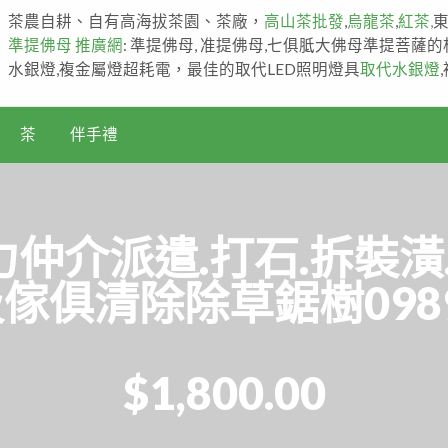
茶農自耕、自有高海拔茶園、茶廠，
高山茶批發
,
烏龍茶
,
紅茶,
準提佛母 推廣網
: 準提佛母, 准提佛母,七俱胝大佛母準提菩薩
水銀燈,複金屬燈超耗電，最佳的取代LED照明燈具
取代水銀燈
茶
伴手禮
仲介派遣.打石.拆裝潢.
傢俱清除除草鋸樹09894
$1,800.00