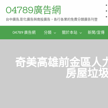
04789廣告網
台中廣告,彰化廣告與南投廣告，各行各業的免費分類廣告刊登
伴
茶
手
04789 廣告網
分類
關於本站
新聞/宣傳
禮
奇美高雄前金區人力
房屋垃圾