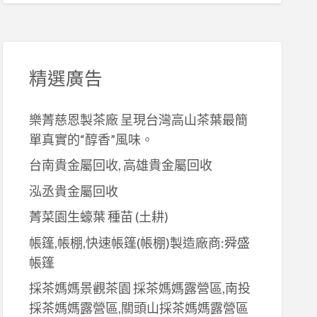
精選廣告
樂菁慈恩製茶廠 呈現台灣高山茶葉最簡
單真實的“醇香”風味。
台南貴金屬回收, 高雄貴金屬回收
泓丞貴金屬回收
菁菜園生蠔葉 種苗 (土耕)
帳篷,帳棚,快速帳篷(帳棚)製造廠商:舜盛
帳篷
採茶媽媽景觀茶園 採茶媽媽露營區,南投
採茶媽媽露營區,關頭山採茶媽媽露營區