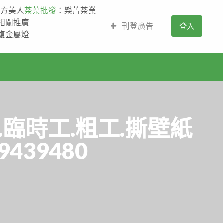
東方美人
茶葉批發
：樂菁茶業
的相關推廣
刊登廣告
登入
,複金屬燈
臨時工.粗工.撕壁紙
39480