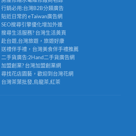
行銷必用:台灣B2B
分類廣告
貼近日常的
eTaiwan廣告網
SEO搜尋引擎優化
增加外連
搜尋生活服務? 台灣
生活黃頁
赴台遊,台灣旅遊
，旅遊好康
送禮伴手禮，台灣美食
伴手禮
推薦
二手貨廣告:2Hand
二手貨
廣告網
加盟創業? 台灣
加盟創業
網
尋找花店園藝，歡迎到
台灣花網
台灣茶葉批發
,烏龍茶,紅茶