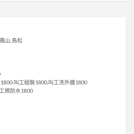
.鳳山.鳥松
0
800.叫工組裝1800.叫工洗外牆1800
工擦防水1800