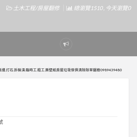
土木工程/房屋翻修
總瀏覽1510 , 今天瀏覽0
Report
problem
.打石.拆裝潢.臨時工.粗工.撕壁紙房屋垃圾傢俱清除除草鋸樹0989439480
號