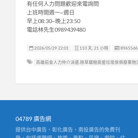
有任何人力問題歡迎來電詢問
上班時間週一~週日
早上08:30~晚上23:50
電話林先生0989439480
廣告编號
2026/05/29 22:01
110 天, 21 小時
89655d6
高雄前金人力仲介派遣.除草鋸樹房屋垃圾傢俱廢棄物清除
04789 廣告網
提供台中廣告、彰化廣告、南投廣告的免費刊
登，包括求職網、旅遊、景點、民宿、戲院、住