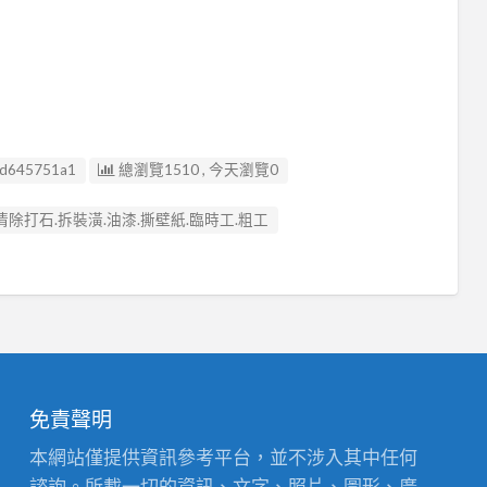
d645751a1
總瀏覽1510 , 今天瀏覽0
打石.拆裝潢.油漆.撕壁紙.臨時工.粗工
免責聲明
本網站僅提供資訊參考平台，並不涉入其中任何
諮詢。所載一切的資訊、文字、照片、圖形、廣