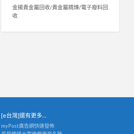
金揚貴金屬回收/貴金屬精煉/電子廢料回
收
[e台灣]還有更多…
myPost廣告網
快速發佈
房屋修繕
水電維修廠商名錄