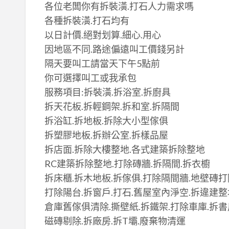
各位老闆你有拆裝潢.打石人力需求嗎
各種拆裝潢.打石均有
以日計價.絕對划算.細心.用心
因地區不同.路途偏遠叫工價錢另計
隔天要叫工請當天下午5點前
你可選擇叫工或我承包
服務項目:拆裝潢.拆浴室.拆廚具
拆天花板.拆輕鋼架.拆和室.拆隔間
拆浴缸.拆地板.拆除大小型傢俱
拆塑膠地板.拆辦公室.拆樣品屋
拆店面.拆除大樓整地.各式建築拆除整地
RC建築拆除整地.打除磚牆.拆隔間.拆衣櫥
拆床櫃.拆木地板.拆傢俱.打除隔間牆.地壁磚打
打除陽台.拆窗戶.打石.舊屋室內淨空.拆違建整
倉庫舊傢俱清除.撕壁紙.拆鐵架.打除車庫.拆書
磁磚剔除.拆廠房.拆T壩.廢棄物清運