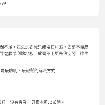
999
間不足，讓舊洗衣機只能堆在角落。丟棄不僅麻
弄傷腰或刮壞地板。放著不用更是佔空間，讓生
就是最聰明、最輕鬆的解決方式。
 公斤，沒有專業工具根本難以搬動。