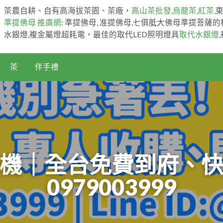
茶農自耕、自有高海拔茶園、茶廠，
高山茶批發
,
烏龍茶
,
紅茶,
準提佛母 推廣網
: 準提佛母, 准提佛母,七俱胝大佛母準提菩薩
水銀燈,複金屬燈超耗電，最佳的取代LED照明燈具
取代水銀燈
茶
伴手禮
機｜全台免費到府、
0979003999