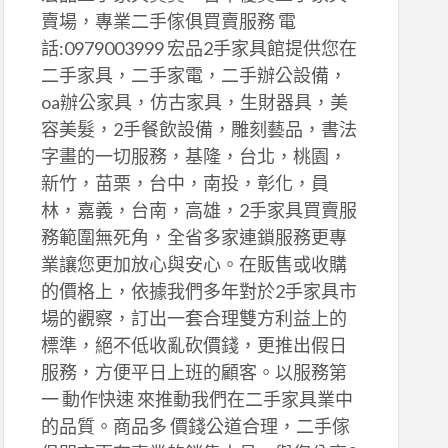
賣場，專業二手傢俱買賣服務 電
話:0979003999 宏品2手家具館提供您在
二手家具，二手家電，二手辦公設備，
oa辦公家具，仿古家具，生財器具，美
容美髮，2手餐飲設備，雕刻藝品，書法
字畫的一切服務，基隆，台北，桃園，
新竹，苗栗，台中，南投，彰化，員
林，嘉義，台南，高雄，2手家具買賣服
務範圍無死角，全省多家連鎖服務更專
業讓您更加放心與安心。在販售或收購
的價格上，依據我們多年對於2手家具市
場的觀察，訂出一套合理雙方利益上的
標準，絕不低收亂砍價錢，更推出假日
服務，方便平日上班的顧客。以服務第
一 動作快速 來推動我們在二手家具業中
的品質。商品多 價錢公道合理，二手傢