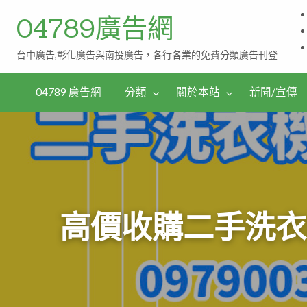
04789廣告網
台中廣告,彰化廣告與南投廣告，各行各業的免費分類廣告刊登
伴
茶
手
04789 廣告網
分類
關於本站
新聞/宣傳
禮
高價收購二手洗衣