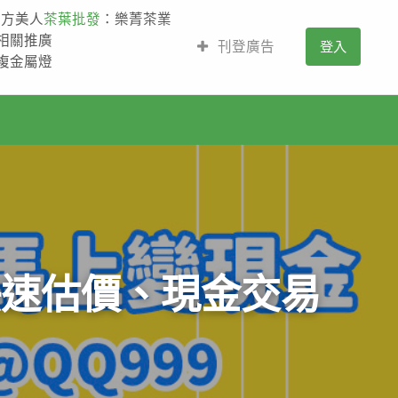
東方美人
茶葉批發
：樂菁茶業
的相關推廣
刊登廣告
登入
,複金屬燈
快速估價、現金交易