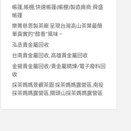
帳篷,帳棚,快速帳篷(帳棚)製造廠商:舜盛
帳篷
樂菁慈恩製茶廠 呈現台灣高山茶葉最簡
單真實的“醇香”風味。
泓丞貴金屬回收
台南貴金屬回收, 高雄貴金屬回收
金揚貴金屬回收/貴金屬精煉/電子廢料回
收
採茶媽媽景觀茶園 採茶媽媽露營區,南投
採茶媽媽露營區,關頭山採茶媽媽露營區