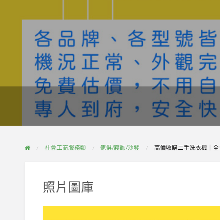
社會工商服務類
傢俱/寢飾/沙發
高價收購二手洗衣機｜全台
照片圖庫