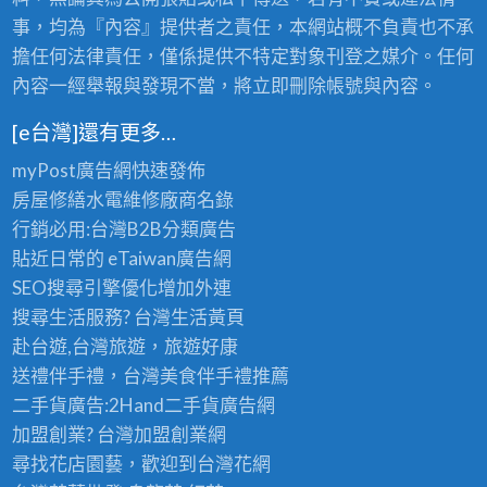
事，均為『內容』提供者之責任，本網站概不負責也不承
擔任何法律責任，僅係提供不特定對象刊登之媒介。任何
內容一經舉報與發現不當，將立即刪除帳號與內容。
[e台灣]還有更多…
myPost廣告網
快速發佈
房屋修繕
水電維修廠商名錄
行銷必用:台灣B2B
分類廣告
貼近日常的
eTaiwan廣告網
SEO搜尋引擎優化
增加外連
搜尋生活服務? 台灣
生活黃頁
赴台遊,台灣旅遊
，旅遊好康
送禮伴手禮，台灣美食
伴手禮
推薦
二手貨廣告:2Hand
二手貨
廣告網
加盟創業? 台灣
加盟創業
網
尋找花店園藝，歡迎到
台灣花網