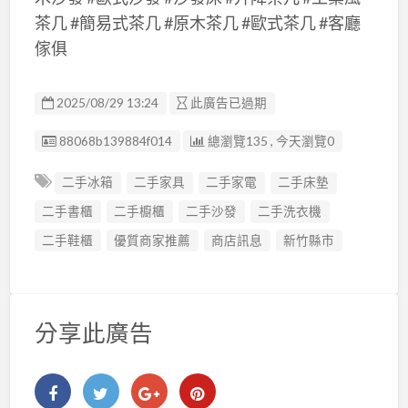
茶几 #簡易式茶几 #原木茶几 #歐式茶几 #客廳
傢俱
2025/08/29 13:24
此廣告已過期
廣告编號
88068b139884f014
總瀏覽135 , 今天瀏覽0
二手冰箱
二手家具
二手家電
二手床墊
二手書櫃
二手櫥櫃
二手沙發
二手洗衣機
二手鞋櫃
優質商家推薦
商店訊息
新竹縣市
分享此廣告