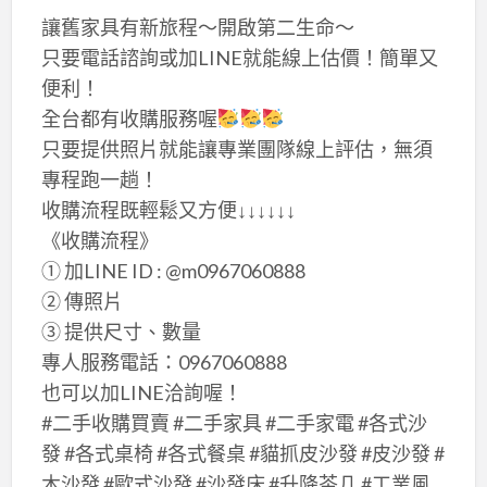
讓舊家具有新旅程～開啟第二生命～
只要電話諮詢或加LINE就能線上估價！簡單又
便利！
全台都有收購服務喔
只要提供照片就能讓專業團隊線上評估，無須
專程跑一趟！
收購流程既輕鬆又方便↓↓↓↓↓↓
《收購流程》
① 加LINE ID : @m0967060888
② 傳照片
③ 提供尺寸、數量
專人服務電話：0967060888
也可以加LINE洽詢喔！
#二手收購買賣 #二手家具 #二手家電 #各式沙
發 #各式桌椅 #各式餐桌 #貓抓皮沙發 #皮沙發 #
木沙發 #歐式沙發 #沙發床 #升降茶几 #工業風