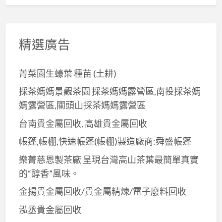
精選廣告
菁菜園生蠔葉 種苗 (土耕)
採茶媽媽景觀茶園 採茶媽媽露營區,南投採茶媽
媽露營區,關頭山採茶媽媽露營區
台南貴金屬回收, 高雄貴金屬回收
帳篷,帳棚,快速帳篷(帳棚)製造廠商:舜盛帳篷
樂菁慈恩製茶廠 呈現台灣高山茶葉最簡單真實
的“醇香”風味。
金揚貴金屬回收/貴金屬精煉/電子廢料回收
泓丞貴金屬回收