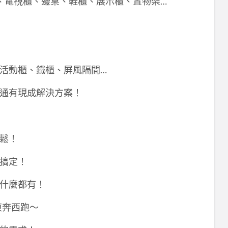
、電視櫃、邊桌、鞋櫃、展示櫃、置物架…
活動櫃、鐵櫃、屏風隔間…
通有現成解決方案！
輕鬆！
次搞定！
買什麼都有！
東奔西跑～