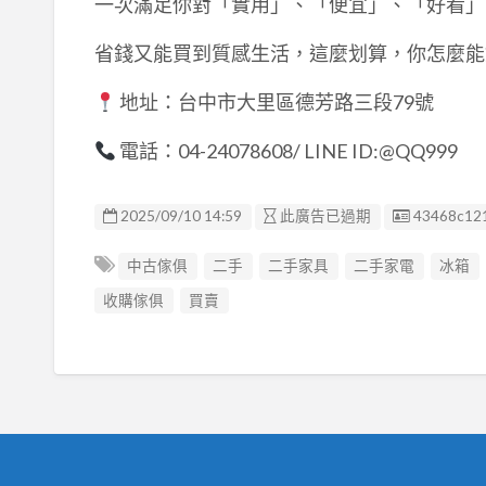
一次滿足你對「實用」、「便宜」、「好看」
省錢又能買到質感生活，這麼划算，你怎麼能
地址：台中市大里區德芳路三段79號
電話：04-24078608/ LINE ID:@QQ999
廣告编號
2025/09/10 14:59
此廣告已過期
43468c12
中古傢俱
二手
二手家具
二手家電
冰箱
收購傢俱
買賣