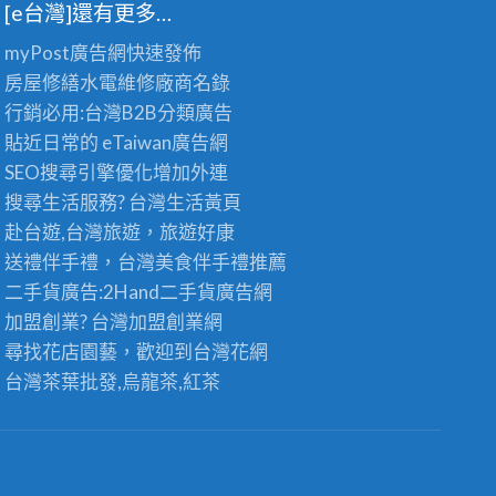
[e台灣]還有更多…
myPost廣告網
快速發佈
房屋修繕
水電維修廠商名錄
行銷必用:台灣B2B
分類廣告
貼近日常的
eTaiwan廣告網
SEO搜尋引擎優化
增加外連
搜尋生活服務? 台灣
生活黃頁
赴台遊,台灣旅遊
，旅遊好康
送禮伴手禮，台灣美食
伴手禮
推薦
二手貨廣告:2Hand
二手貨
廣告網
加盟創業? 台灣
加盟創業
網
尋找花店園藝，歡迎到
台灣花網
台灣茶葉批發
,烏龍茶,紅茶