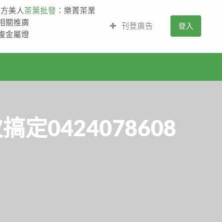
東方美人
茶葉批發
：樂菁茶業
的相關推廣
刊登廣告
登入
,複金屬燈
0424078608