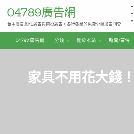
04789廣告網
台中廣告,彰化廣告與南投廣告，各行各業的免費分類廣告刊登
伴
茶
手
04789 廣告網
分類
關於本站
新聞/宣傳
禮
家具不用花大錢！來