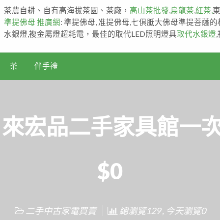
茶農自耕、自有高海拔茶園、茶廠，
高山茶批發
,
烏龍茶
,
紅茶,
準提佛母 推廣網
: 準提佛母, 准提佛母,七俱胝大佛母準提菩薩
水銀燈,複金屬燈超耗電，最佳的取代LED照明燈具
取代水銀燈
茶
伴手禮
宏品二手家具館一次搞定
$0
二手中古家電買賣
總瀏覽129 , 今天瀏覽0