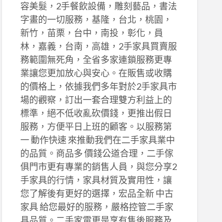
容美髮，2手餐飲設備，雕刻藝品，書法
字畫的一切服務，基隆，台北，桃園，
新竹，苗栗，台中，南投，彰化，員
林，嘉義，台南，高雄，2手家具買賣服
務範圍無死角，全省多家連鎖服務更專
業讓您更加放心與安心。在販售或收購
的價格上，依據我們多年對於2手家具市
場的觀察，訂出一套合理雙方利益上的
標準，絕不低收亂砍價錢，更推出假日
服務，方便平日上班的顧客。以服務第
一 動作快速 來推動我們在二手家具業中
的品質。商品多 價錢公道合理，二手傢
俱門市更有專業的銷售人員，與您分享2
手家具的行情，家具材質及實用性，讓
您了解後有更好的選擇，宏品全新 中古
家具 給您最好的服務，嚴格控管二手家
具品質。二手家電更是享有售後服務及