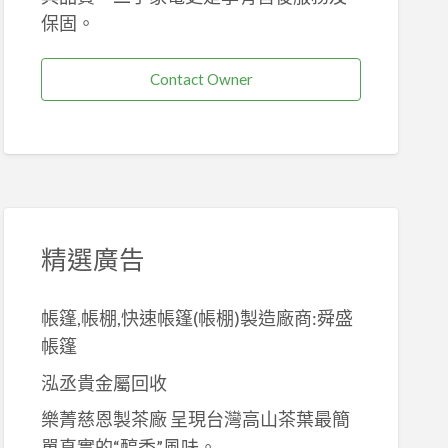
保固。
Contact Owner
精選廣告
帳篷,帳棚,快速帳篷(帳棚)製造廠商:舜盛
帳篷
泓丞貴金屬回收
樂菁慈恩製茶廠 呈現台灣高山茶葉最簡
單真實的“醇香”風味。