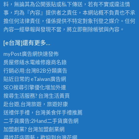
料，無論其為公開張貼或私下傳送，若有不實或違法情
事，均為『內容』提供者之責任，本網站概不負責也不承
擔任何法律責任，僅係提供不特定對象刊登之媒介。任何
內容一經舉報與發現不當，將立即刪除帳號與內容。
[e台灣]還有更多…
myPost廣告網
快速發佈
房屋修繕
水電維修廠商名錄
行銷必用:台灣B2B
分類廣告
貼近日常的
eTaiwan廣告網
SEO搜尋引擎優化
增加外連
搜尋生活服務? 台灣
生活黃頁
赴台遊,台灣旅遊
，旅遊好康
送禮伴手禮，台灣美食
伴手禮
推薦
二手貨廣告:2Hand
二手貨
廣告網
加盟創業? 台灣
加盟創業
網
尋找花店園藝，歡迎到
台灣花網