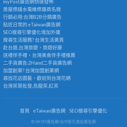
myPost廣告網
快速發佈
房屋修繕
水電維修廠商名錄
行銷必用:台灣B2B
分類廣告
貼近日常的
eTaiwan廣告網
SEO搜尋引擎優化
增加外連
搜尋生活服務? 台灣
生活黃頁
赴台遊,台灣旅遊
，旅遊好康
送禮伴手禮，台灣美食
伴手禮
推薦
二手貨廣告:2Hand
二手貨
廣告網
加盟創業? 台灣
加盟創業
網
尋找花店園藝，歡迎到
台灣花網
台灣茶葉批發
,烏龍茶,紅茶
首頁
eTaiwan廣告網
SEO搜尋引擎優化
© 04789廣告網/台中彰化南投廣告網