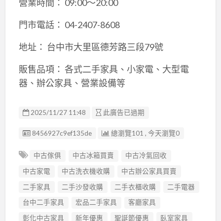
營業時間： 09:00～20:00
門市電話： 04-2407-8608
地址： 台中市大里區德芳路三段79號
販售品項： 各式二手家具、小家電、大型電
器、辦公家具、營業設備等
2025/11/27 11:48
此廣告已過期
廣告编號
8456927c9ef135de
總瀏覽101 , 今天瀏覽0
中古傢俱
中古冰箱買賣
中古冷氣回收
中古家電
中古洗衣機收購
中古辦公家具買賣
二手家具
二手沙發收購
二手衣櫃收購
二手電器
台中二手家具
宏品二手家具
客廳家具
彰化中古家具
新年優惠
聖誕節優惠
臥室家具