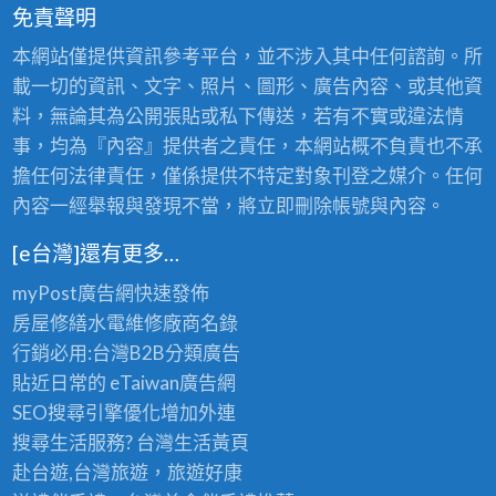
免責聲明
本網站僅提供資訊參考平台，並不涉入其中任何諮詢。所
載一切的資訊、文字、照片、圖形、廣告內容、或其他資
料，無論其為公開張貼或私下傳送，若有不實或違法情
事，均為『內容』提供者之責任，本網站概不負責也不承
擔任何法律責任，僅係提供不特定對象刊登之媒介。任何
內容一經舉報與發現不當，將立即刪除帳號與內容。
[e台灣]還有更多…
myPost廣告網
快速發佈
房屋修繕
水電維修廠商名錄
行銷必用:台灣B2B
分類廣告
貼近日常的
eTaiwan廣告網
SEO搜尋引擎優化
增加外連
搜尋生活服務? 台灣
生活黃頁
赴台遊,台灣旅遊
，旅遊好康