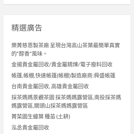
精選廣告
樂菁慈恩製茶廠 呈現台灣高山茶葉最簡單真實
的“醇香”風味。
金揚貴金屬回收/貴金屬精煉/電子廢料回收
帳篷,帳棚,快速帳篷(帳棚)製造廠商:舜盛帳篷
台南貴金屬回收, 高雄貴金屬回收
採茶媽媽景觀茶園 採茶媽媽露營區,南投採茶媽
媽露營區,關頭山採茶媽媽露營區
菁菜園生蠔葉 種苗 (土耕)
泓丞貴金屬回收