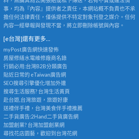
料，無論其為公開張貼或私下傳送，若有不實或違法情
事，均為『內容』提供者之責任，本網站概不負責也不承
擔任何法律責任，僅係提供不特定對象刊登之媒介。任何
內容一經舉報與發現不當，將立即刪除帳號與內容。
[e台灣]還有更多…
myPost廣告網
快速發佈
房屋修繕
水電維修廠商名錄
行銷必用:台灣B2B
分類廣告
貼近日常的
eTaiwan廣告網
SEO搜尋引擎優化
增加外連
搜尋生活服務? 台灣
生活黃頁
赴台遊,台灣旅遊
，旅遊好康
送禮伴手禮，台灣美食
伴手禮
推薦
二手貨廣告:2Hand
二手貨
廣告網
加盟創業? 台灣
加盟創業
網
尋找花店園藝，歡迎到
台灣花網