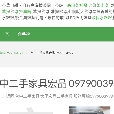
茶農自耕、自有高海拔茶園、茶廠，
高山茶批發
,
烏龍茶
,
紅茶,
準提佛母 推廣網
: 準提佛母, 准提佛母,七俱胝大佛母準提菩薩
水銀燈,複金屬燈超耗電，最佳的取代LED照明燈具
取代水銀燈
茶
伴手禮
0979003999
台中二手家具宏品 0979003999
中二手家具宏品 09790039
← 返回 台中二手家具 大里宏品二手家具 服務專線0979003999