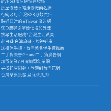
myPost廣告網
快速發佈
房屋修繕
水電維修廠商名錄
行銷必用:台灣B2B
分類廣告
貼近日常的
eTaiwan廣告網
SEO搜尋引擎優化
增加外連
搜尋生活服務? 台灣
生活黃頁
赴台遊,台灣旅遊
，旅遊好康
送禮伴手禮，台灣美食
伴手禮
推薦
二手貨廣告:2Hand
二手貨
廣告網
加盟創業? 台灣
加盟創業
網
尋找花店園藝，歡迎到
台灣花網
台灣茶葉批發
,烏龍茶,紅茶