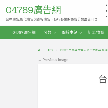
04789廣告網
台中廣告,彰化廣告與南投廣告，各行各業的免費分類廣告刊登
伴
茶
手
04789 廣告網
分類
關於本站
新聞/宣傳
禮
ADS
台中二手家具 大里宏品二手家具 服務專線
← Previous Image
台