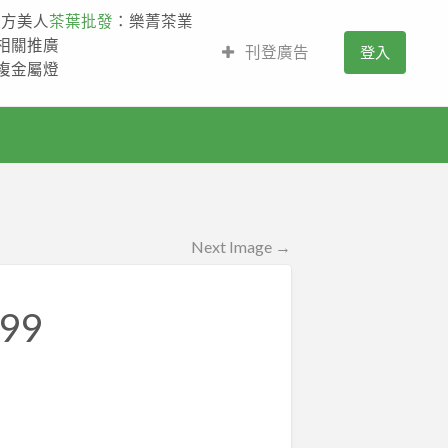
東方美人
茶葉批發
：樂菁茶業
的相關推廣
刊登廣告
登入
,複金屬燈
Next Image →
99