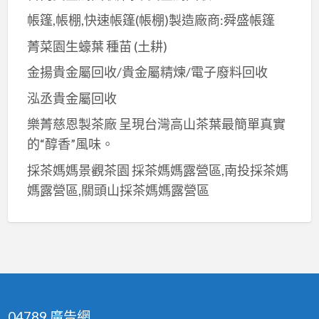
帳篷,帳棚,快速帳篷(帳棚)製造廠商:舜盛帳篷
菁菜園生蠔葉 種苗 (土耕)
金揚貴金屬回收/貴金屬精煉/電子廢料回收
泓丞貴金屬回收
樂菁慈恩製茶廠 呈現台灣高山茶葉最簡單真實
的“醇香”風味。
採茶媽媽景觀茶園 採茶媽媽露營區,南投採茶媽
媽露營區,關頭山採茶媽媽露營區
04789 廣告網