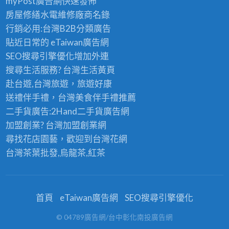
myPost廣告網
快速發佈
房屋修繕
水電維修廠商名錄
行銷必用:台灣B2B
分類廣告
貼近日常的
eTaiwan廣告網
SEO搜尋引擎優化
增加外連
搜尋生活服務? 台灣
生活黃頁
赴台遊,台灣旅遊
，旅遊好康
送禮伴手禮，台灣美食
伴手禮
推薦
二手貨廣告:2Hand
二手貨
廣告網
加盟創業? 台灣
加盟創業
網
尋找花店園藝，歡迎到
台灣花網
台灣茶葉批發
,烏龍茶,紅茶
首頁
eTaiwan廣告網
SEO搜尋引擎優化
© 04789廣告網/台中彰化南投廣告網