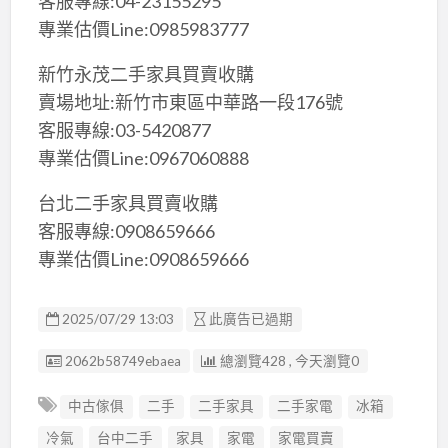
客服專線:04-23155295
專業估價Line:0985983777
新竹永茂二手家具買賣收購
賣場地址:新竹市東區中華路一段176號
客服專線:03-5420877
專業估價Line:0967060888
台北二手家具買賣收購
客服專線:0908659666
專業估價Line:0908659666
2025/07/29 13:03
此廣告已過期
廣告编號
2062b58749ebaea
總瀏覽428 , 今天瀏覽0
中古傢俱
二手
二手家具
二手家電
冰箱
冷氣
台中二手
家具
家電
家電買賣