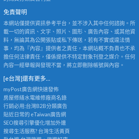
免責聲明
本網站僅提供資訊參考平台，並不涉入其中任何諮詢。所
載一切的資訊、文字、照片、圖形、廣告內容、或其他資
料，無論其為公開張貼或私下傳送，若有不實或違法情
事，均為『內容』提供者之責任，本網站概不負責也不承
擔任何法律責任，僅係提供不特定對象刊登之媒介。任何
內容一經舉報與發現不當，將立即刪除帳號與內容。
[e台灣]還有更多…
myPost廣告網
快速發佈
房屋修繕
水電維修廠商名錄
行銷必用:台灣B2B
分類廣告
貼近日常的
eTaiwan廣告網
SEO搜尋引擎優化
增加外連
搜尋生活服務? 台灣
生活黃頁