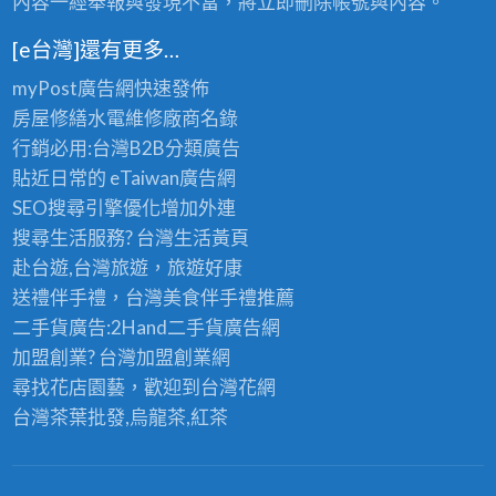
內容一經舉報與發現不當，將立即刪除帳號與內容。
[e台灣]還有更多…
myPost廣告網
快速發佈
房屋修繕
水電維修廠商名錄
行銷必用:台灣B2B
分類廣告
貼近日常的
eTaiwan廣告網
SEO搜尋引擎優化
增加外連
搜尋生活服務? 台灣
生活黃頁
赴台遊,台灣旅遊
，旅遊好康
送禮伴手禮，台灣美食
伴手禮
推薦
二手貨廣告:2Hand
二手貨
廣告網
加盟創業? 台灣
加盟創業
網
尋找花店園藝，歡迎到
台灣花網
台灣茶葉批發
,烏龍茶,紅茶