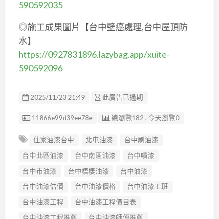
590592035
◎施工成果圖片【台中壁癌處理,台中屋頂防
水】
https://0927831896.lazybag.app/xuite-
590592096
2025/11/23 21:49
此廣告已過期
廣告编號
11866e99d39ee78e
總瀏覽182 , 今天瀏覽0
住家油漆台中
北屯油漆
台中刷油漆
台中北區油漆
台中南區油漆
台中噴漆
台中市油漆
台中梧棲油漆
台中油漆
台中油漆估價
台中油漆價格
台中油漆工班
台中油漆工程
台中油漆工程價目表
台中油漆工程推薦
台中油漆師傅推薦