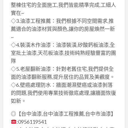
整棟住宅的全面施工,我們皆能精準完成,工細人
實在~
◇3.油漆工程推薦：我們根據不同空間需求,推
薦適合的油漆材質與顏色,讓你的房屋煥然一新
~
◇4.裝潢木作油漆：油漆裝潢,矽酸鈣板油漆,全
室批土油漆,天花板油漆,技術純熟經驗豐富的團
隊
◇5.老屋翻新油漆：針對老舊住宅,我們提供全
面的油漆翻新服務,提升居住的品質及美觀度。
◇6.壁癌處理防水：牆面潮濕壁癌或油漆剝落
的問題,我們使用專業技術徹底處理,讓牆面恢復
如新。
◎【台中油漆,台中油漆工程推薦,台中市油漆】
:0956119541