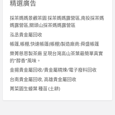
精選廣告
採茶媽媽景觀茶園 採茶媽媽露營區,南投採茶媽
媽露營區,關頭山採茶媽媽露營區
泓丞貴金屬回收
帳篷,帳棚,快速帳篷(帳棚)製造廠商:舜盛帳篷
樂菁慈恩製茶廠 呈現台灣高山茶葉最簡單真實
的“醇香”風味。
金揚貴金屬回收/貴金屬精煉/電子廢料回收
台南貴金屬回收, 高雄貴金屬回收
菁菜園生蠔葉 種苗 (土耕)