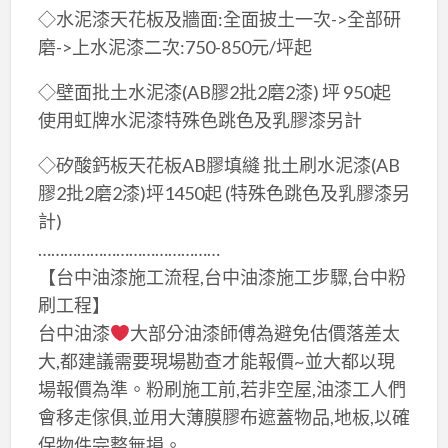
◇水泥漆天花板及牆面:全面披土一次->全部研
磨->上水泥漆二次:750-850元/坪起
◇壁面批土水泥漆(AB膠2批2磨2漆) 坪 950起
使用虹牌水泥漆特殊色跳色及乳膠漆另計
◇矽酸鈣板天花板AB膠填縫 批土刷水泥漆(AB
膠2批2磨2漆)坪1450起 (特殊色跳色及乳膠漆另
計)
……………………………………
【台中油漆施工流程,台中油漆施工步驟,台中粉
刷工程】
台中油漆
大部分油漆師傅為避免估價落差太
大,都建議需要現場勘查才能報價~並大都以現
場報價為準。粉刷施工前,若非空屋,油漆工人們
會移走傢俱,並用大薄膜膠布遮蓋物品,地板,以確
保物件完整無損。