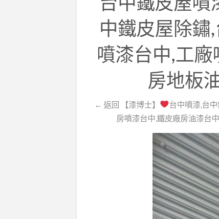
台中鐵皮屋噴漆
中鐵皮屋除鏽,
噴漆台中,工廠
房地板油
← 返回 【漆博士】
台中噴漆,台中
房噴漆台中,鐵皮廠房油漆台中