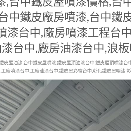
,台中鐵皮屋噴漆價格,台
台中鐵皮廠房噴漆,台中鐵
噴漆台中,廠房噴漆工程台中
漆台中,廠房油漆台中,浪
鐵皮屋油漆,台中鐵皮屋噴漆,鐵皮屋頂油漆台中,鐵皮屋頂噴漆台中
,工廠噴漆台中,工廠油漆台中,鐵皮屋彩繪台中,彰化鐵皮屋噴漆,