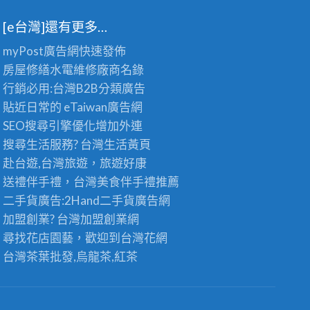
[e台灣]還有更多…
myPost廣告網
快速發佈
房屋修繕
水電維修廠商名錄
行銷必用:台灣B2B
分類廣告
貼近日常的
eTaiwan廣告網
SEO搜尋引擎優化
增加外連
搜尋生活服務? 台灣
生活黃頁
赴台遊,台灣旅遊
，旅遊好康
送禮伴手禮，台灣美食
伴手禮
推薦
二手貨廣告:2Hand
二手貨
廣告網
加盟創業? 台灣
加盟創業
網
尋找花店園藝，歡迎到
台灣花網
台灣茶葉批發
,烏龍茶,紅茶