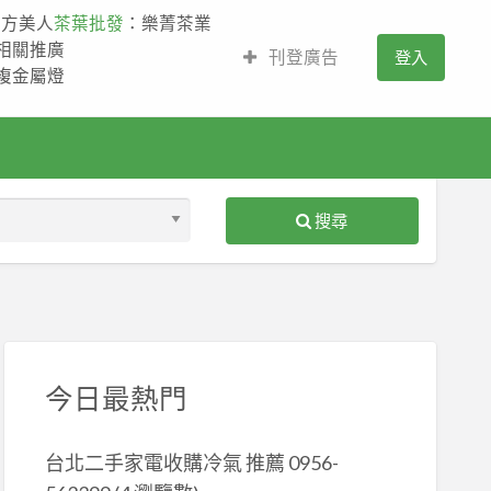
東方美人
茶葉批發
：樂菁茶業
的相關推廣
刊登廣告
登入
,複金屬燈
搜尋
S
ed
今日最熱門
台北二手家電收購冷氣 推薦 0956-