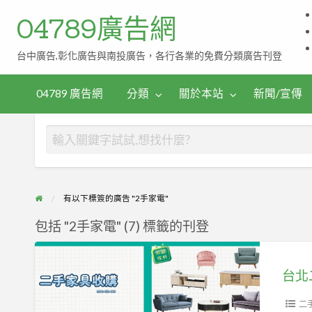
04789廣告網
台中廣告,彰化廣告與南投廣告，各行各業的免費分類廣告刊登
伴
茶
手
04789 廣告網
分類
關於本站
新聞/宣傳
禮
有以下標簽的廣告 "2手家電"
包括 "2手家電" (7) 標籤的刊登
台
北
台北
二
手
二