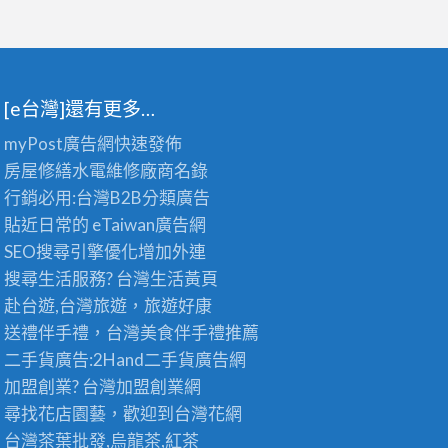
[e台灣]還有更多…
myPost廣告網
快速發佈
房屋修繕
水電維修廠商名錄
行銷必用:台灣B2B
分類廣告
貼近日常的
eTaiwan廣告網
SEO搜尋引擎優化
增加外連
搜尋生活服務? 台灣
生活黃頁
赴台遊,台灣旅遊
，旅遊好康
送禮伴手禮，台灣美食
伴手禮
推薦
二手貨廣告:2Hand
二手貨
廣告網
加盟創業? 台灣
加盟創業
網
尋找花店園藝，歡迎到
台灣花網
台灣茶葉批發
,烏龍茶,紅茶