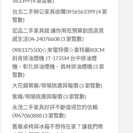
563399
(4 瀏覽數)
台北二手辦公家具收購0956563399
(4 瀏
覽數)
宏品二手家具館 讓你用低預算創造高質
感生活04-24078608
(3 瀏覽數)
0983375500☆來電特價☆喜特麗80CM
斜背排油煙機 JT-1735M 台中排油煙
機、彰化排油煙機、員林排油煙機
(3 瀏
覽數)
大花錫葉籐/現場挑選與報價
(3 瀏覽數)
紫檀/現場挑選與報價
(3 瀏覽數)
永茂二手家具好評不斷值得您的信賴
0967060888
(3 瀏覽數)
舊餐桌椅與冰箱不想待在家？讓我們帶