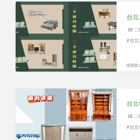
電
台
讓
北
您
二
困
手
二
擾
家
#台北
嗎?
具
歡
館
迎
持
總瀏覽13
找
續
台
收
北
購
台
二
您
北
手
家
中
家
中
古
二
具
用
家
#台北
家
不
具
電