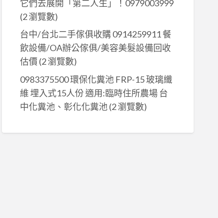
它們去展開「第二人生」！0979003999
(2 瀏覽數)
台中/台北二手傢俱收購 0914259911 餐
飲設備/OA辦公傢俱/美容美髮設備回收
估價
(2 瀏覽數)
0983375500 環保化糞池 FRP-15 玻璃纖
維 埋入式15人份 適用:臨時住所農場 台
中化糞池、彰化化糞池
(2 瀏覽數)