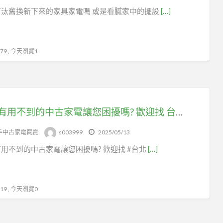
2
有汰舊換新下來的家具家電嗎 或是看膩家中的擺設
[…]
手
家
電
9 , 今天瀏覽1
家中有用不到的中古家電讓您困擾嗎? 歡迎找 台北二手家具家電收購 為您解決煩惱0908-659-666
手中古家電買賣
s003999
2025/05/13
用不到的中古家電讓您困擾嗎? 歡迎找 #台北
[…]
9 , 今天瀏覽0