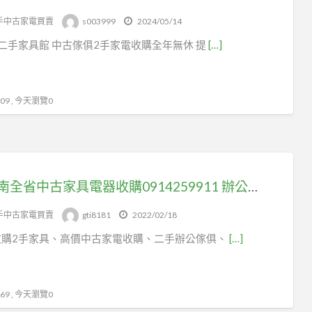
手中古家電買賣
s003999
2024/05/14
二手家具館 中古傢俱2手家電收購全年無休 提
[…]
9 , 今天瀏覽0
北中南全省中古家具電器收購0914259911 辦公家具 餐飲設備 生財器具 古董家具 雕刻藝品 仿古家具 庫存家具 美容美髮設備 免費到府 高價收購
手中古家電買賣
gti8181
2022/02/18
收購2手家具、高價中古家電收購、二手辦公傢俱、
[…]
9 , 今天瀏覽0