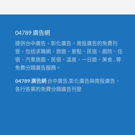
全
電
年
器
收
收
購
購
04789 廣告網
不
0914259911
提供台中廣告、彰化廣告、南投廣告的免費刊
打
辦
登，包括求職網、旅遊、景點、民宿、戲院、住
烊
公
宿、汽車旅館、民宿、溫泉、一日遊、美食…等
0908-
家
免費分類廣告服務。
659-
具
666
餐
04789 廣告網
台中廣告,彰化廣告與南投廣告，
飲
各行各業的免費分類廣告刊登
設
備
生
財
器