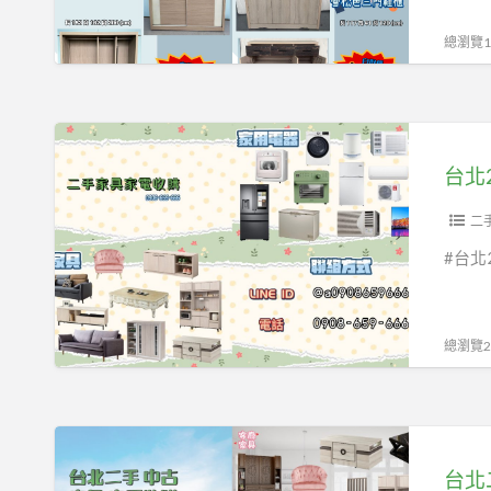
到
家
收
的
電
總瀏覽19
購
家
收
為
具
購
您
0908-
買
台
解
659-
賣
北
決
666
2
2
煩
手
手
二
惱
傢
家
0908-
#台北
俱
具
659-
特
家
666
價
電
總瀏覽24
日
收
0908-
購
659-
買
台
666
賣
北