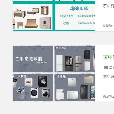
家
家中
具
家
電
總瀏覽17
收
購
買
家
賣
中
0908-
有
659-
用
二
666
不
家中有
到
的
中
總瀏覽21
古
家