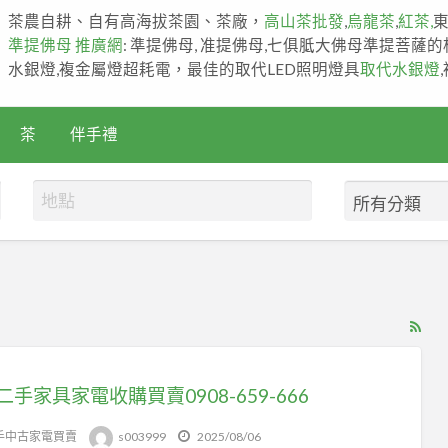
茶農自耕、自有高海拔茶園、茶廠，
高山茶批發
,
烏龍茶
,
紅茶,
準提佛母 推廣網
: 準提佛母, 准提佛母,七俱胝大佛母準提菩薩
水銀燈,複金屬燈超耗電，最佳的取代LED照明燈具
取代水銀燈
茶
伴手禮
RS
Fe
for
二手家具家電收購買賣0908-659-666
ad
tag
手中古家電買賣
s003999
2025/08/06