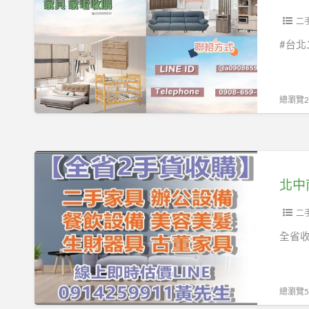
全
二
年
手
二
收
家
#台北
購
具
買
館
賣
中
總瀏覽20
不
古
打
傢
烊
俱
北
0908-
2
中
659-
手
南
666
家
全
二
電
省
全省
收
中
購
古
買
家
總瀏覽56
賣
具