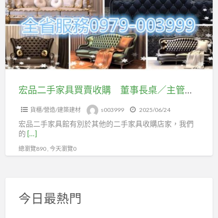
手
論
家
舊
具
換
買
新、
賣
清
收
空
購
宏品二手家具買賣收購 董事長桌／主管桌／會議桌／辦公桌椅 ０９７９００３９９９ 萬物皆收購買賣 免費估價
間、
董
想
貨櫃/營造/建築建材
s003999
2025/06/24
事
淘
宏品二手家具館有別於其他的二手家具收購店家，我們
長
汰
的
[…]
桌
讓
總瀏覽890 , 今天瀏覽0
／
我
主
們
管
來
桌
幫
今日最熱門
／
您
會