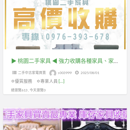
a
園
t
二
手
家
具
◀
強
力
▶ 桃園二手家具 ◀ 強力收購各種家具、家電 無論舊換新、清空間、想淘汰 讓我們來幫您處理！！！
收
二手中古家電買賣
s003999
2025/08/01
購
✡優質服務 ✡專業人員
[…]
各
種
總瀏覽613 , 今天瀏覽0
家
具、
宏
家
品
電
二
無