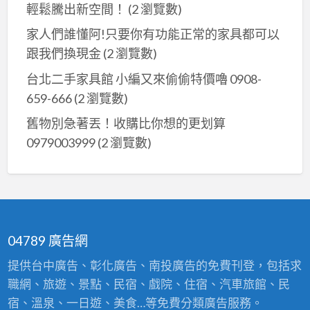
９
輕鬆騰出新空間！
(2 瀏覽數)
萬
家人們誰懂阿!只要你有功能正常的家具都可以
物
跟我們換現金
(2 瀏覽數)
皆
台北二手家具館 小編又來偷偷特價嚕 0908-
收
659-666
(2 瀏覽數)
購
買
舊物別急著丟！收購比你想的更划算
賣
0979003999
(2 瀏覽數)
免
費
估
價
04789 廣告網
提供台中廣告、彰化廣告、南投廣告的免費刊登，包括求
職網、旅遊、景點、民宿、戲院、住宿、汽車旅館、民
宿、溫泉、一日遊、美食…等免費分類廣告服務。