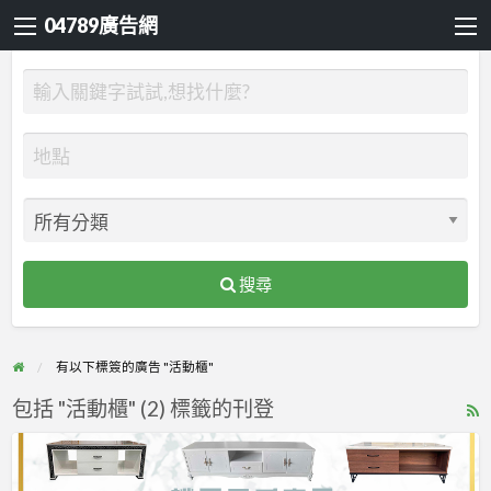
04789廣告網
搜尋
有以下標簽的廣告 "活動櫃"
包括 "活動櫃" (2) 標籤的刊登
R
F
▶
f
桃