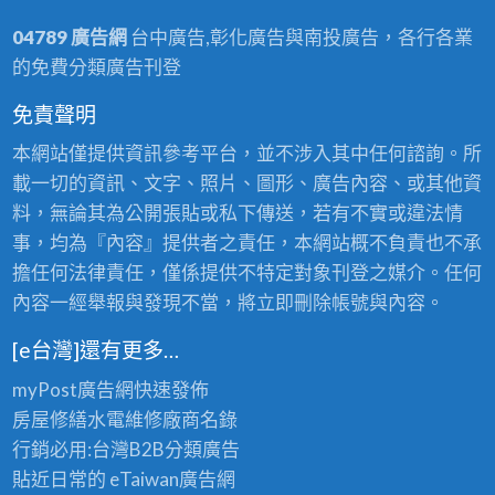
04789 廣告網
台中廣告,彰化廣告與南投廣告，各行各業
的免費分類廣告刊登
免責聲明
本網站僅提供資訊參考平台，並不涉入其中任何諮詢。所
載一切的資訊、文字、照片、圖形、廣告內容、或其他資
料，無論其為公開張貼或私下傳送，若有不實或違法情
事，均為『內容』提供者之責任，本網站概不負責也不承
擔任何法律責任，僅係提供不特定對象刊登之媒介。任何
內容一經舉報與發現不當，將立即刪除帳號與內容。
[e台灣]還有更多…
myPost廣告網
快速發佈
房屋修繕
水電維修廠商名錄
行銷必用:台灣B2B
分類廣告
貼近日常的
eTaiwan廣告網