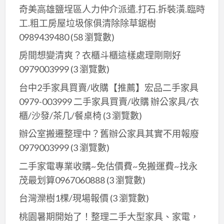
處
奇美高雄鹽埕區人力仲介派遣.打石.拆裝潢.臨時
議
理！！！
工.粗工房屋垃圾傢俱清除除草鋸樹
桌
0989439480
(58 瀏覽數)
／
辦
房間想變清爽？衣櫃斗櫃這樣處理剛剛好
公
0979003999
(3 瀏覽數)
桌
台中2手家具買賣/收購【推薦】宏品二手家具
椅
0979-003999 二手家具買賣/收購 辦公家具/衣
０
櫃/沙發/茶几/餐桌椅
(3 瀏覽數)
９
辦公室搬遷整理中？舊辦公家具其實不用報廢
７
0979003999
(3 瀏覽數)
９
０
二手家電專業收購~免估價費~免搬運費~找永
０
茂最划算0967060888
(3 瀏覽數)
３
台灣灤樹1棵/現場報價
(3 瀏覽數)
９
９
桃園暑期開始了！整理二手大型家具、家電，