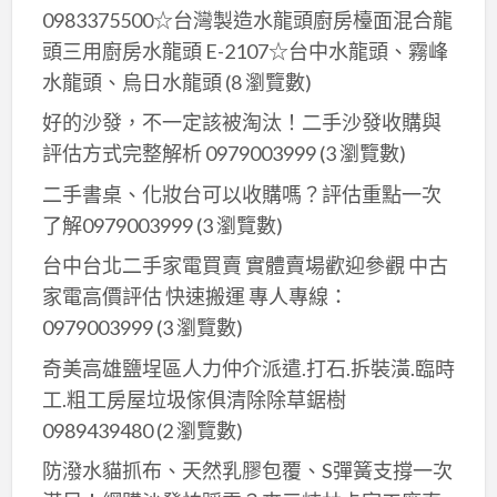
0983375500☆台灣製造水龍頭廚房檯面混合龍
迎
頭三用廚房水龍頭 E-2107☆台中水龍頭、霧峰
來
到
水龍頭、烏日水龍頭
(8 瀏覽數)
香
好的沙發，不一定該被淘汰！二手沙發收購與
緹
評估方式完整解析 0979003999
(3 瀏覽數)
薇
二手書桌、化妝台可以收購嗎？評估重點一次
SPA
了解0979003999
(3 瀏覽數)
香
氛
台中台北二手家電買賣 實體賣場歡迎參觀 中古
美
家電高價評估 快速搬運 專人專線：
學
0979003999
(3 瀏覽數)
館
奇美高雄鹽埕區人力仲介派遣.打石.拆裝潢.臨時
~
工.粗工房屋垃圾傢俱清除除草鋸樹
(限
0989439480
(2 瀏覽數)
女
性)
防潑水貓抓布、天然乳膠包覆、S彈簧支撐一次