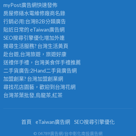
myPost廣告網
快速發佈
房屋修繕
水電維修廠商名錄
行銷必用:台灣B2B
分類廣告
貼近日常的
eTaiwan廣告網
SEO搜尋引擎優化
增加外連
搜尋生活服務? 台灣
生活黃頁
赴台遊,台灣旅遊
，旅遊好康
送禮伴手禮，台灣美食
伴手禮
推薦
二手貨廣告:2Hand
二手貨
廣告網
加盟創業? 台灣
加盟創業
網
尋找花店園藝，歡迎到
台灣花網
台灣茶葉批發
,烏龍茶,紅茶
首頁
eTaiwan廣告網
SEO搜尋引擎優化
© 04789廣告網/台中彰化南投廣告網