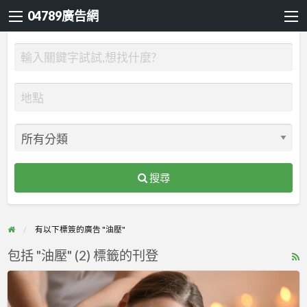
04789廣告網
搜尋
有以下標簽的廣告 "油壓"
包括 "油壓" (2) 標籤的刊登
R
F
美
f
好