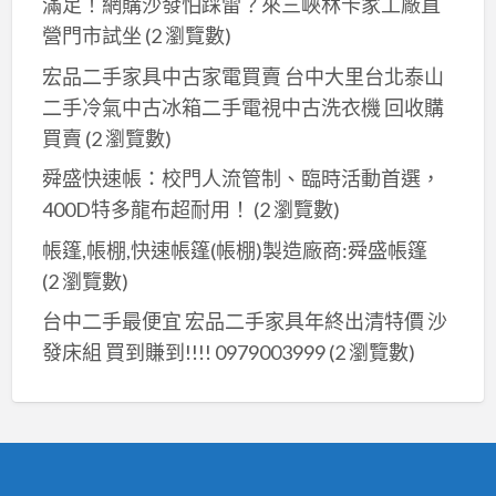
滿足！網購沙發怕踩雷？來三峽林卡家工廠直
營門市試坐
(2 瀏覽數)
宏品二手家具中古家電買賣 台中大里台北泰山
二手冷氣中古冰箱二手電視中古洗衣機 回收購
買賣
(2 瀏覽數)
舜盛快速帳：校門人流管制、臨時活動首選，
400D特多龍布超耐用！
(2 瀏覽數)
帳篷,帳棚,快速帳篷(帳棚)製造廠商:舜盛帳篷
(2 瀏覽數)
台中二手最便宜 宏品二手家具年終出清特價 沙
發床組 買到賺到!!!! 0979003999
(2 瀏覽數)