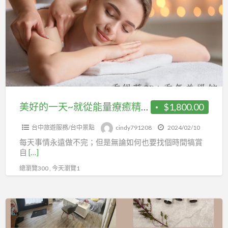
a
的
t
一
天
~
就
從
能
量
美好的一天~就從能量療癒精油Spa開始~歡迎來到香緹薇SPA香氛美學館~
$1,800.00
療
台中旅遊服務/台中景點
cindy791208
2024/02/10
癒
每天事情永遠做不完；但是無論如何也要找個時間犒賞
精
自
[…]
油
總瀏覽300 , 今天瀏覽1
Spa
開
始
美
~
好
歡