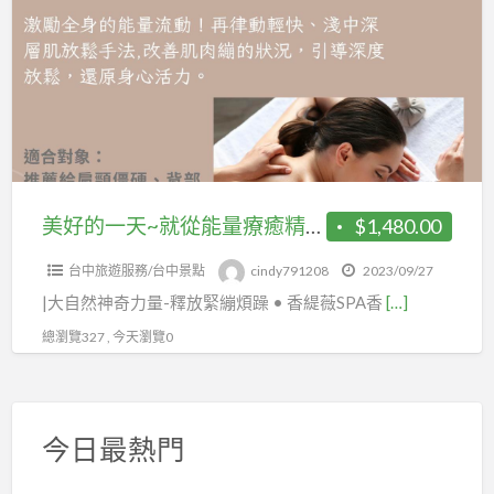
的
迎
一
來
天
到
~
香
就
緹
從
薇
能
SPA
量
美好的一天~就從能量療癒精油Spa開始~歡迎來到香緹薇SPA香氛美學館~(限女性)
$1,480.00
香
療
氛
台中旅遊服務/台中景點
cindy791208
2023/09/27
癒
美
|大自然神奇力量-釋放緊繃煩躁 • 香緹薇SPA香
[…]
精
學
油
總瀏覽327 , 今天瀏覽0
館
Spa
~
開
始
今日最熱門
~
歡