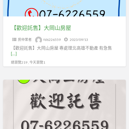
山
房
屋
【歡迎託售】大岡山房屋
房仲業者
fd6226559
2023/09/13
【歡迎託售】大岡山房屋 專處理北高雄不動產 有急售
[…]
總瀏覽219 , 今天瀏覽1
北
高
雄
皆
服
務