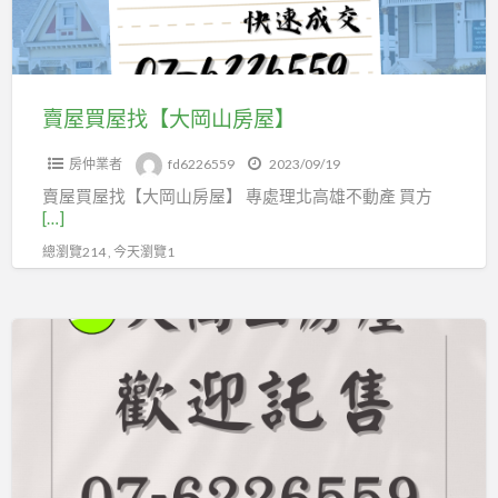
岡
山
房
屋】
賣屋買屋找【大岡山房屋】
房仲業者
fd6226559
2023/09/19
賣屋買屋找【大岡山房屋】 專處理北高雄不動產 買方
[…]
總瀏覽214 , 今天瀏覽1
高
雄
岡
山
首
選