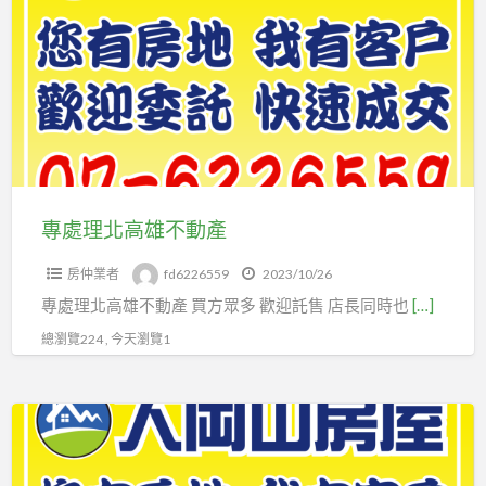
理
北
高
雄
不
動
產
專處理北高雄不動產
房仲業者
fd6226559
2023/10/26
專處理北高雄不動產 買方眾多 歡迎託售 店長同時也
[…]
總瀏覽224 , 今天瀏覽1
大
岡
山