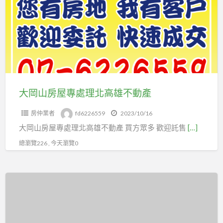
房
屋
專
處
理
北
高
大岡山房屋專處理北高雄不動產
雄
房仲業者
fd6226559
2023/10/16
不
大岡山房屋專處理北高雄不動產 買方眾多 歡迎託售
[…]
動
產
總瀏覽226 , 今天瀏覽0
北
高
雄-
岡