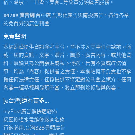
宿、溫泉、一日遊、美食…等免費分類廣告服務。
04789 廣告網
台中廣告,彰化廣告與南投廣告，各行各業
的免費分類廣告刊登
免責聲明
本網站僅提供資訊參考平台，並不涉入其中任何諮詢。所
載一切的資訊、文字、照片、圖形、廣告內容、或其他資
料，無論其為公開張貼或私下傳送，若有不實或違法情
事，均為『內容』提供者之責任，本網站概不負責也不承
擔任何法律責任，僅係提供不特定對象刊登之媒介。任何
內容一經舉報與發現不當，將立即刪除帳號與內容。
[e台灣]還有更多…
myPost廣告網
快速發佈
房屋修繕
水電維修廠商名錄
行銷必用:台灣B2B
分類廣告