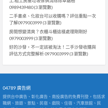
工.粗工房屋垃圾傢俱清除除草鋸樹
0989439480
(3 瀏覽數)
二手書桌、化妝台可以收購嗎？評估重點一次
了解0979003999
(3 瀏覽數)
房間想變清爽？衣櫃斗櫃這樣處理剛剛好
0979003999
(3 瀏覽數)
好的沙發，不一定該被淘汰！二手沙發收購與
評估方式完整解析 0979003999
(3 瀏覽數)
04789 廣告網
提供台中廣告、彰化廣告、南投廣告的免費刊登，包括求
職網、旅遊、景點、民宿、戲院、住宿、汽車旅館、民