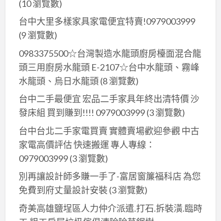
(10 瀏覽數)
台中大里多樣家具家電便宜特賣!0979003999
(9 瀏覽數)
0983375500☆台灣製造水龍頭廚房檯面混合龍
頭三用廚房水龍頭 E-2107☆台中水龍頭、霧峰
水龍頭、烏日水龍頭
(8 瀏覽數)
台中二手最便宜 宏品二手家具年終出清特價 沙
發床組 買到賺到!!!! 0979003999
(3 瀏覽數)
台中台北二手家電買賣 實體賣場歡迎參觀 中古
家電高價評估 快速搬運 專人專線：
0979003999
(3 瀏覽數)
別再讓設計師多賺一手了-富居窗簾福科店 為您
免費到府丈量設計安裝
(3 瀏覽數)
奇美高雄鹽埕區人力仲介派遣.打石.拆裝潢.臨時