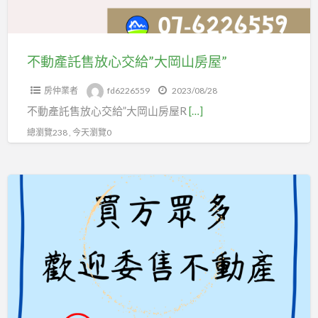
交
給”
大
不動產託售放心交給”大岡山房屋”
岡
房仲業者
fd6226559
2023/08/28
山
不動產託售放心交給”大岡山房屋R
[…]
房
屋”
總瀏覽238 , 今天瀏覽0
北
高
雄
不
動
產
歡
迎