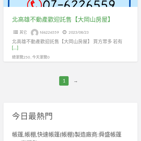
託
售
北高雄不動產歡迎託售【大岡山房屋】
【大
其它
fd6226559
2023/08/23
岡
北高雄不動產歡迎託售【大岡山房屋】 買方眾多 若有
山
[…]
房
總瀏覽250 , 今天瀏覽0
屋】
1
→
今日最熱門
帳篷,帳棚,快速帳篷(帳棚)製造廠商:舜盛帳篷