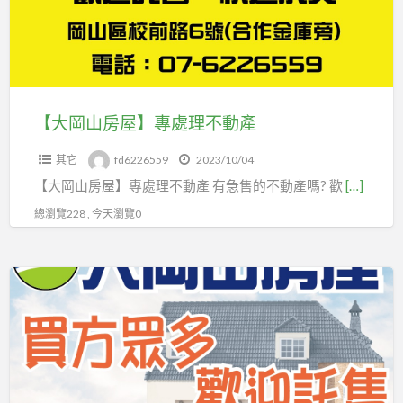
專
處
理
不
動
【大岡山房屋】專處理不動產
產
其它
fd6226559
2023/10/04
【大岡山房屋】專處理不動產 有急售的不動產嗎? 歡
[…]
總瀏覽228 , 今天瀏覽0
託
售
不
動
產
洽