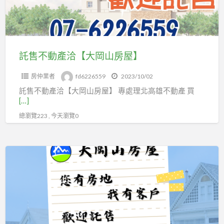
【大
岡
山
房
託售不動產洽【大岡山房屋】
屋】
房仲業者
fd6226559
2023/10/02
託售不動產洽【大岡山房屋】 專處理北高雄不動產 買
[…]
總瀏覽223 , 今天瀏覽0
賣
屋
買
屋
找
【大