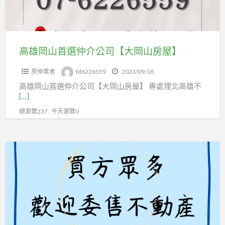
仲
介
公
司
高雄岡山首選仲介公司【大岡山房屋】
【大
房仲業者
fd6226559
2023/09/18
岡
高雄岡山首選仲介公司【大岡山房屋】 專處理北高雄不
山
[…]
房
總瀏覽237 , 今天瀏覽0
屋】
【歡
迎
託
售】
大
岡