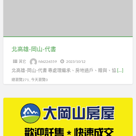
山-
代
書
北高雄-岡山-代書
其它
fd6226559
2023/10/12
北高雄-岡山-代書 專處理繼承、房地過戶、贈與、協
[…]
總瀏覽271 , 今天瀏覽0
【大
岡
山
房
屋】