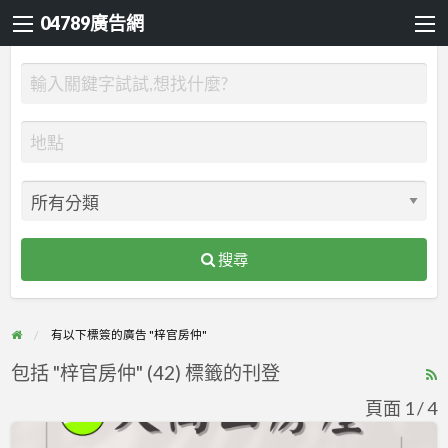
04789廣告網
搜尋
有以下標簽的廣告 "梓官房仲"
包括 "梓官房仲" (42) 標籤的刊登
R
F
頁面 1 / 4
f
歡