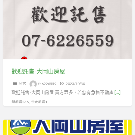
a
迎
t
託
售-
大
岡
山
房
屋
歡迎託售-大岡山房屋
其它
fd6226559
2023/10/30
歡迎託售-大岡山房屋 買方眾多，若您有急售不動產
[…]
總瀏覽236 , 今天瀏覽1
專
處