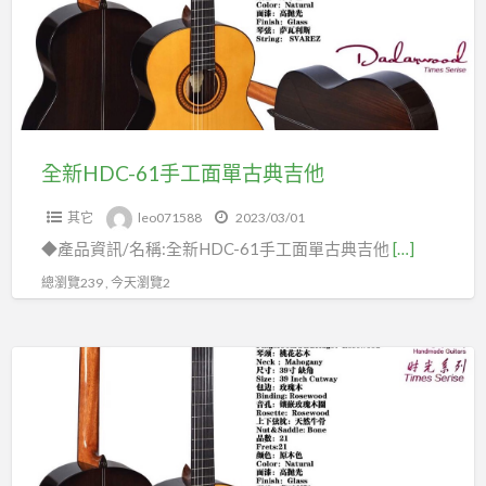
手
工
面
單
古
典
全新HDC-61手工面單古典吉他
吉
其它
leo071588
2023/03/01
他
◆產品資訊/名稱:全新HDC-61手工面單古典吉他
[…]
總瀏覽239 , 今天瀏覽2
全
新
HDC-
61
手