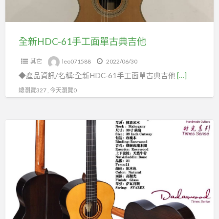
單
古
典
全新HDC-61手工面單古典吉他
吉
其它
leo071588
2022/06/30
他
◆產品資訊/名稱:全新HDC-61手工面單古典吉他
[…]
總瀏覽327 , 今天瀏覽0
全
新
HDC-
61
手
工
面
單