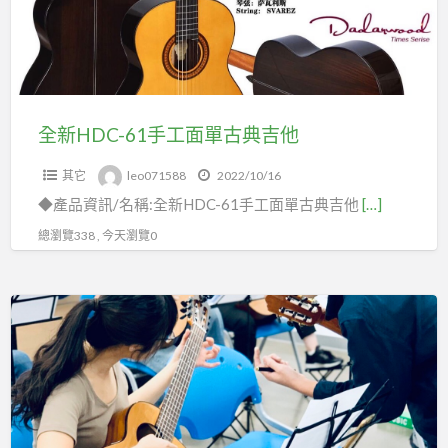
工
面
單
古
典
全新HDC-61手工面單古典吉他
吉
其它
leo071588
2022/10/16
他
◆產品資訊/名稱:全新HDC-61手工面單古典吉他
[…]
總瀏覽338 , 今天瀏覽0
古
典
吉
他
團
體