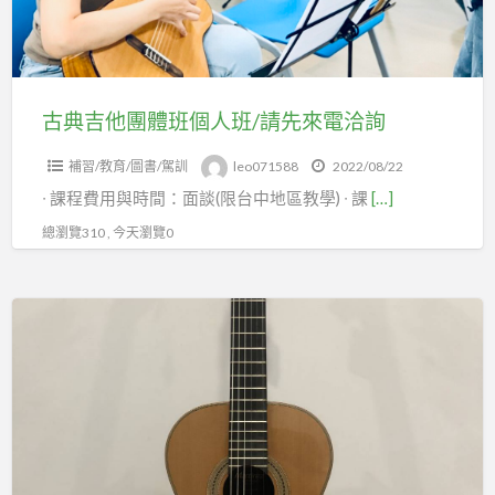
班
個
人
班/
古典吉他團體班個人班/請先來電洽詢
請
補習/教育/圖書/駕訓
leo071588
2022/08/22
先
∙ 課程費用與時間：面談(限台中地區教學) ∙ 課
[…]
來
電
總瀏覽310 , 今天瀏覽0
洽
詢
全
新
HDC-
61
手
工
面