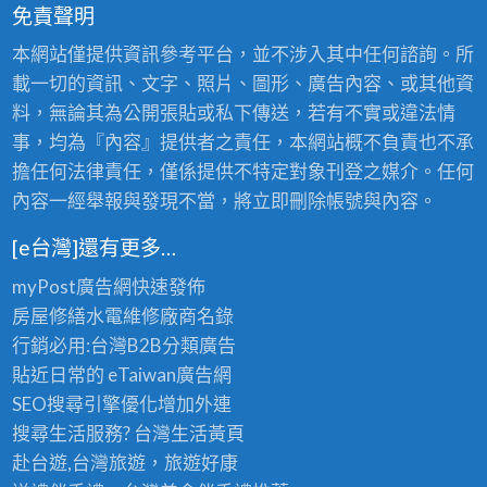
免責聲明
本網站僅提供資訊參考平台，並不涉入其中任何諮詢。所
載一切的資訊、文字、照片、圖形、廣告內容、或其他資
料，無論其為公開張貼或私下傳送，若有不實或違法情
事，均為『內容』提供者之責任，本網站概不負責也不承
擔任何法律責任，僅係提供不特定對象刊登之媒介。任何
內容一經舉報與發現不當，將立即刪除帳號與內容。
[e台灣]還有更多…
myPost廣告網
快速發佈
房屋修繕
水電維修廠商名錄
行銷必用:台灣B2B
分類廣告
貼近日常的
eTaiwan廣告網
SEO搜尋引擎優化
增加外連
搜尋生活服務? 台灣
生活黃頁
赴台遊,台灣旅遊
，旅遊好康