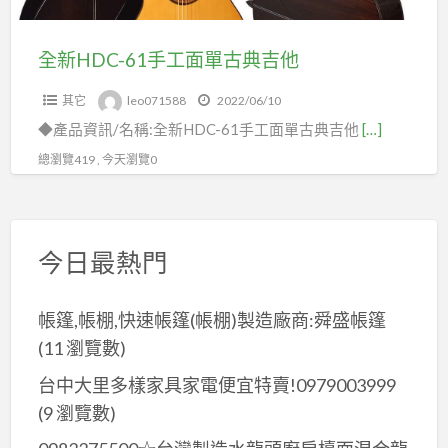
古
典
全新HDC-61手工面單古典吉他
吉
其它
leo071588
2022/06/10
他
◆產品資訊/名稱:全新HDC-61手工面單古典吉他
[…]
總瀏覽419 , 今天瀏覽0
今日最熱門
帳篷,帳棚,快速帳篷(帳棚)製造廠商:舜盛帳篷
(11 瀏覽數)
台中大里多樣家具家電便宜特賣!0979003999
(9 瀏覽數)