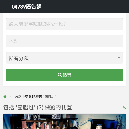
04789廣告網
搜尋
有以下標簽的廣告 "團體班"
包括 "團體班" (7) 標籤的刊登
R
F
古
f
典