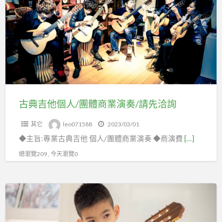
a
吉
t
他
個
人/
團
體
商
業
古典吉他個人/團體商業演奏/請先洽詢
演
其它
leo071588
2023/03/01
奏/
◆主旨:專業古典吉他 個人/團體商業演奏 ◆商演費
[…]
請
先
總瀏覽209 , 今天瀏覽0
洽
詢
古
典
吉