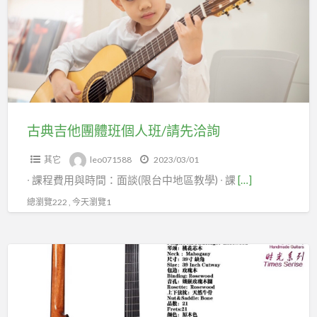
他
團
體
班
個
人
班/
古典吉他團體班個人班/請先洽詢
請
其它
leo071588
2023/03/01
先
∙ 課程費用與時間：面談(限台中地區教學) ∙ 課
[…]
洽
詢
總瀏覽222 , 今天瀏覽1
全
新
HDC-
61