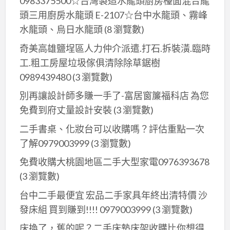
0983375500☆台灣製造水龍頭廚房檯面混合龍
頭三用廚房水龍頭 E-2107☆台中水龍頭、霧峰
水龍頭、烏日水龍頭
(8 瀏覽數)
奇美高雄鹽埕區人力仲介派遣.打石.拆裝潢.臨時
工.粗工房屋垃圾傢俱清除除草鋸樹
0989439480
(3 瀏覽數)
別再讓設計師多賺一手了-富居窗簾福科店 為您
免費到府丈量設計安裝
(3 瀏覽數)
二手書桌、化妝台可以收購嗎？評估重點一次
了解0979003999
(3 瀏覽數)
免費收購大桃園地區二手大型家電0976393678
(3 瀏覽數)
台中二手最便宜 宏品二手家具年終出清特價 沙
發床組 買到賺到!!!! 0979003999
(3 瀏覽數)
床換了，舊的呢？二手床墊床架收購比你想得