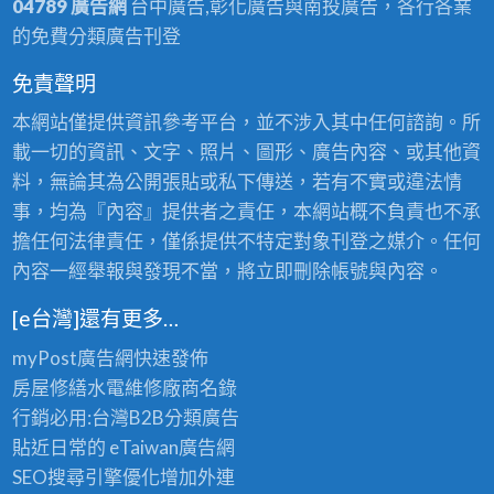
04789 廣告網
台中廣告,彰化廣告與南投廣告，各行各業
的免費分類廣告刊登
免責聲明
本網站僅提供資訊參考平台，並不涉入其中任何諮詢。所
載一切的資訊、文字、照片、圖形、廣告內容、或其他資
料，無論其為公開張貼或私下傳送，若有不實或違法情
事，均為『內容』提供者之責任，本網站概不負責也不承
擔任何法律責任，僅係提供不特定對象刊登之媒介。任何
內容一經舉報與發現不當，將立即刪除帳號與內容。
[e台灣]還有更多…
myPost廣告網
快速發佈
房屋修繕
水電維修廠商名錄
行銷必用:台灣B2B
分類廣告
貼近日常的
eTaiwan廣告網
SEO搜尋引擎優化
增加外連