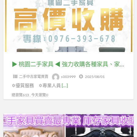
a
園
t
二
手
家
具
◀
強
力
▶ 桃園二手家具 ◀ 強力收購各種家具、家電 無論舊換新、清空間、想淘汰 讓我們來幫您處理！！！
收
二手中古家電買賣
s003999
2025/08/01
購
✡優質服務 ✡專業人員
[…]
各
種
總瀏覽613 , 今天瀏覽0
家
具、
宏
家
品
電
二
無