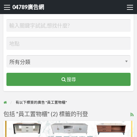
04789廣告網
搜尋
有以下標簽的廣告 "員工置物櫃"
包括 "員工置物櫃" (2) 標籤的刊登
R
F
▶
f
桃