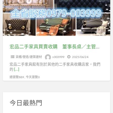
手
論
家
舊
具
換
買
新、
賣
清
收
空
購
宏品二手家具買賣收購 董事長桌／主管桌／會議桌／辦公桌椅 ０９７９００３９９９ 萬物皆收購買賣 免費估價
間、
董
想
貨櫃/營造/建築建材
s003999
2025/06/24
事
淘
宏品二手家具館有別於其他的二手家具收購店家，我們
長
汰
的
[…]
桌
讓
總瀏覽889 , 今天瀏覽0
／
我
主
們
管
來
桌
幫
今日最熱門
／
您
會