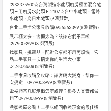
處
0983375500☆台灣製造水龍頭廚房檯面混合龍
議
理！！！
頭三用廚房水龍頭 E-2107☆台中水龍頭、霧峰
桌
水龍頭、烏日水龍頭
(9 瀏覽數)
／
辦
台北二手辦公家具收購0956563399
(8 瀏覽數)
公
展示櫃太多、書櫃太滿？該讓它們畢業啦！
桌
0979003999
(8 瀏覽數)
椅
找家具、挑電器、配辦公桌都不用再煩惱！宏
０
品二手家具一次搞定你的生活大小事
９
0424078608
(8 瀏覽數)
７
９
二手家具收購全攻略：讓客廳大變身，幫你一
０
次搞定！0979003999
(8 瀏覽數)
０
電視櫃茶几展示櫃怎麼處理？很多人其實都做
３
錯了0979003999
(8 瀏覽數)
９
９
搬家換屋必看！二手床組回收換現金的最佳選