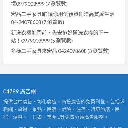
９
擇0979003999
(7 瀏覽數)
萬
宏品二手家具館 讓你用低預算創造高質感生活
物
04-24078608
(7 瀏覽數)
皆
新洗衣機進門前，先安排好舊洗衣機的下一
收
站！0979003999
(5 瀏覽數)
購
買
多樣二手家具來宏品 0424078608
(3 瀏覽數)
賣
免
費
估
價
04789 廣告網
提供台中廣告、彰化廣告、南投廣告的免費刊登，包括求
職網、旅遊、景點、民宿、戲院、住宿、汽車旅館、民
宿、溫泉、一日遊、美食…等免費分類廣告服務。