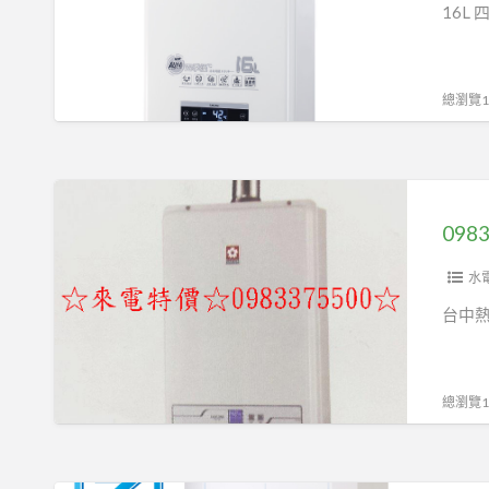
電
價
門
16L 
全
熱
☆
開
新
水
櫻
關
eco
器
花
油
總瀏覽14
功
綠
牌
管
能
瓦
熱
氣
電
水
動
0983375500☆
能
器
管
來
熱
DH-
電
水
1693F
特
水
器
渦
價
台中
綠
輪
☆
瓦
增
櫻
熱
壓
花
總瀏覽11
水
恆
牌
器
溫
熱
台
16
水