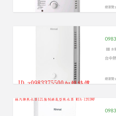
升
摩
RU-
總瀏覽13
SH1335
浴
A1023RFN
台
缸
屋
中
專
外
0983375500☆
熱
用
一
來
水
☆
般
電
器
數
型
特
水
位
熱
價
台中
恆
水
☆
溫
器
林
強
☆10
內
總瀏覽15
制
公
熱
排
升
水
氣
☆
器
0983375500☆
☆
無
屋
來
台
氧
外
電