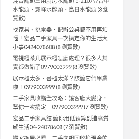
混合龍頭三用廚房水龍頭 E-2107☆台中
水龍頭、霧峰水龍頭、烏日水龍頭
(8 瀏
覽數)
找家具、挑電器、配辦公桌都不用再煩
、
惱！宏品二手家具一次搞定你的生活大
小事0424078608
(8 瀏覽數)
電視櫃茶几展示櫃怎麼處理？很多人其
實都做錯了0979003999
(8 瀏覽數)
展示櫃太多、書櫃太滿？該讓它們畢業
、
啦！0979003999
(8 瀏覽數)
二手家具收購全攻略：讓客廳大變身，
幫你一次搞定！0979003999
(7 瀏覽數)
宏品二手家具館 讓你用低預算創造高質
、
感生活04-24078608
(7 瀏覽數)
搬家換屋必看！二手床組回收換現金的