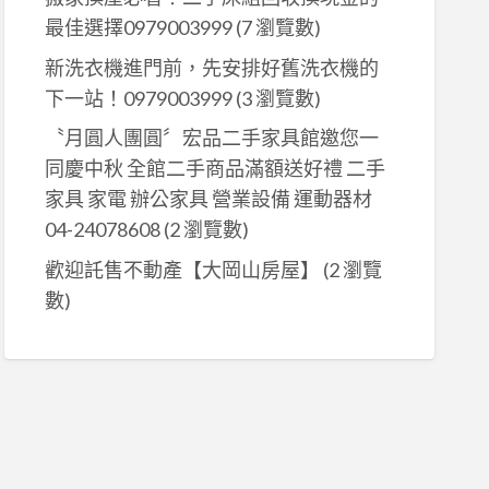
最佳選擇0979003999
(7 瀏覽數)
新洗衣機進門前，先安排好舊洗衣機的
、
下一站！0979003999
(3 瀏覽數)
〝月圓人團圓〞宏品二手家具館邀您一
同慶中秋 全館二手商品滿額送好禮 二手
家具 家電 辦公家具 營業設備 運動器材
04-24078608
(2 瀏覽數)
、
歡迎託售不動產【大岡山房屋】
(2 瀏覽
數)
、