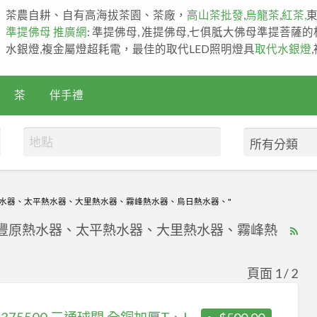
茶農自耕、自有高海拔茶園、茶廠，
高山茶批發
,
烏龍茶
,
紅茶,
準提佛母 推廣網
: 準提佛母, 准提佛母,七俱胝大佛母準提菩薩
水銀燈,複金屬燈超耗電，最佳的取代LED照明燈具
取代水銀燈
茶
伴手禮
熱水器、太平熱水器、大里熱水器、霧峰熱水器、烏日熱水器、"
、豐原熱水器、太平熱水器、大里熱水器、霧峰熱
RS
Fe
for
頁面 1 / 2
ad
tag