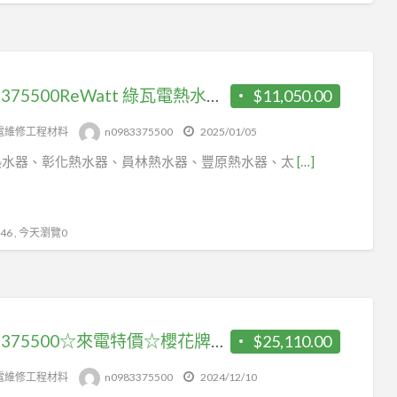
熱
水
器
太
0983375500ReWatt 綠瓦電熱水器 QR109 數位恆溫變頻電熱水器 綠瓦電能熱水器 綠瓦熱水器 台中綠瓦
$11,050.00
平
電維修工程材料
n0983375500
2025/01/05
熱
熱水器、彰化熱水器、員林熱水器、豐原熱水器、太
[…]
水
器
大
里
6 , 今天瀏覽0
熱
水
器
霧
0983375500☆來電特價☆櫻花牌熱水器DH-1693F渦輪增壓恆溫16公升DH1693☆櫻花大港水、渦輪增壓熱水器
$25,110.00
峰
熱
電維修工程材料
n0983375500
2024/12/10