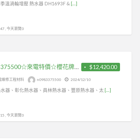
水
四季溫渦輪增壓 熱水器 DH1693F &
[…]
器
烏
日
7 , 今天瀏覽0
熱
水
器
0983375500☆來電特價☆櫻花牌熱水器 SH-1335 數位恆溫強制排氣熱水器 13公升 SH1335 台中熱水器
$12,420.00
電維修工程材料
n0983375500
2024/12/10
熱水器、彰化熱水器、員林熱水器、豐原熱水器、太
[…]
5 , 今天瀏覽0