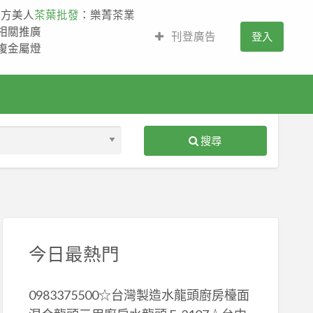
東方美人
茶葉批發
：樂菁茶業
的相關推廣
刊登廣告
登入
,複金屬燈
搜尋
S
ed
今日最熱門
0983375500☆台灣製造水龍頭廚房檯面