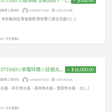
0983375500 三通球閥 全銅加厚T、L型三通球閥F328-04耐溫 4分銅內絲牙三通閥T型一分二閥門開關 油管氣動管
$500.00
台
中
電維修工程材料
n0983375500
2025/01/08
熱
 享原廠保固 售後服務 銅球賽三通全流量(1
[…]
水
器
彰
9 , 今天瀏覽0
化
熱
水
器
0983375500☆來電特價☆莊頭北熱水器TH-7169EBFE 16L eco節能數位恆溫熱水器，全新eco功能
$16,000.00
員
林
電維修工程材料
n0983375500
2025/01/06
熱
熱水器、彰化熱水器、員林熱水器、豐原熱水器、太
[…]
水
器
豐
9 , 今天瀏覽0
原