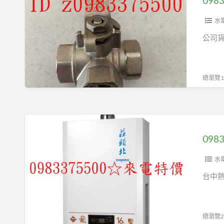
通
球
水
閥
公司貨
全
銅
加
總瀏覽19
厚
T、
L
0983375500☆
型
來
三
電
通
特
水
球
價
台中
閥
☆
F328-
莊
04
頭
總瀏覽27