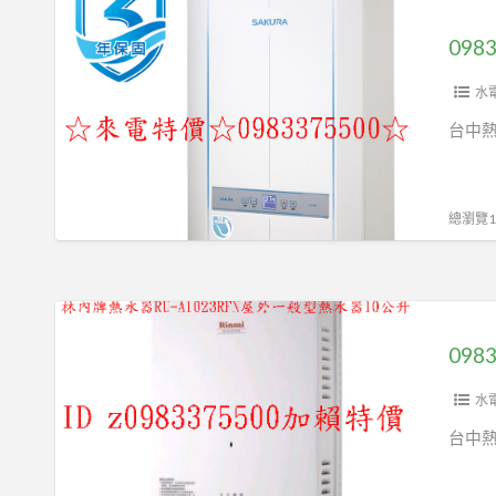
0983375500☆
中
公
器
來
綠
升
SH-
電
瓦
DH1693☆
1335
特
水
櫻
數
價
台中
花
位
☆
大
恆
櫻
港
溫
花
總瀏覽12
水、
強
牌
渦
制
熱
輪
排
水
0983375500
增
氣
器
林
壓
熱
SH-
內
熱
水
2690☆26
牌
水
水
器
公
熱
器
台中
13
升
水
公
按
器