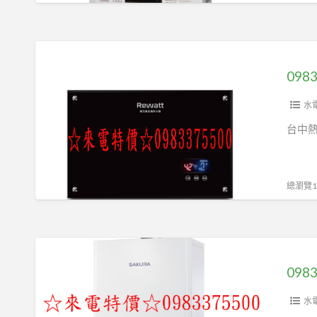
耐
北
溫
熱
4
水
0983375500ReWatt
分
器
綠
銅
TH-
瓦
內
7169EBFE
電
水
絲
16L
熱
台中
牙
eco
水
三
節
器
通
能
QR109
總瀏覽14
閥
數
數
T
位
位
型
恆
恆
0983375500☆
一
溫
溫
來
分
熱
變
電
二
水
頻
特
水
閥
器，