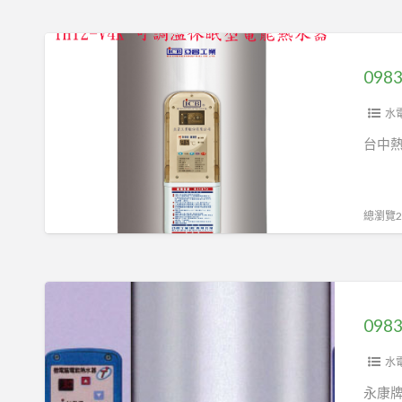
水
數
器
位
0983375500
RUA-
智
亞
1203WF
能
昌
台
控
電
水
中
溫
熱
台中
熱
強
水
水
制
器
器、
排
IH12-
總瀏覽23
彰
氣
V4K
化
型
12
熱
瓦
加
0983375500
水
斯
侖
永
器
熱
儲
康
水
存
數
水
器
式
位
永康
12