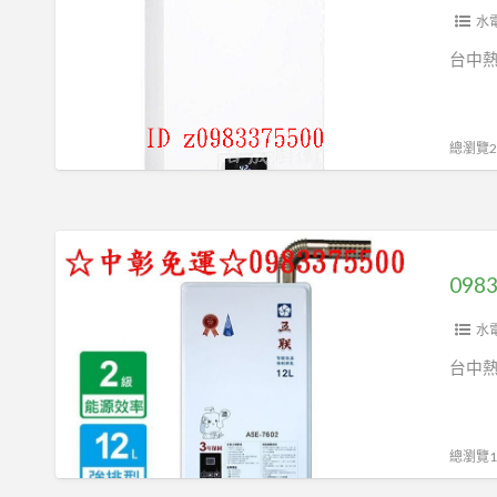
中
銅
一
特
水
熱
製
般
價
水
台中
水
型
☆
器、
箱
12L
林
彰
☆
熱
內
化
總瀏覽27
台
水
牌
熱
中
器
熱
水
熱
RU-
水
器、
0983375500
水
A1223RFN
器
員
五
器
林
12L
林
聯
彰
內
強
熱
牌
水
化
牌
制
水
熱
熱
台中
熱
排
器
水
水
水
氣
器
器
器
型
ASE-
總瀏覽16
熱
7602