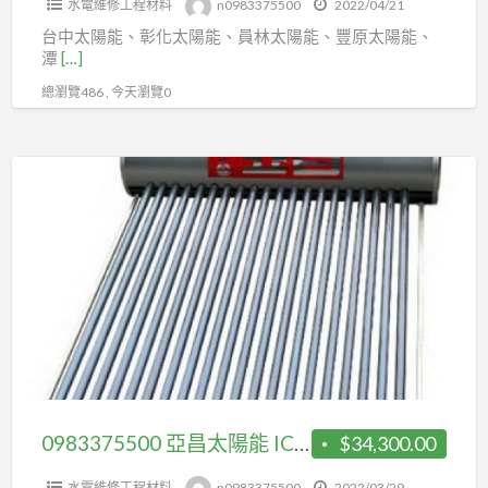
水電維修工程材料
n0983375500
2022/04/21
能
台中太陽能、彰化太陽能、員林太陽能、豐原太陽能、
森
潭
[…]
林
總瀏覽486 , 今天瀏覽0
太
陽
能
0983375500
熱
亞
水
昌
器
太
3
陽
片
能
400
ICT-
公
3021☆
升
真
真
空
0983375500 亞昌太陽能 ICT-3021☆真空管熱水器(有電熱)保溫桶300公升☆亞昌牌太陽能 台中太陽能
$34,300.00
空
管
濺
水電維修工程材料
n0983375500
2022/03/29