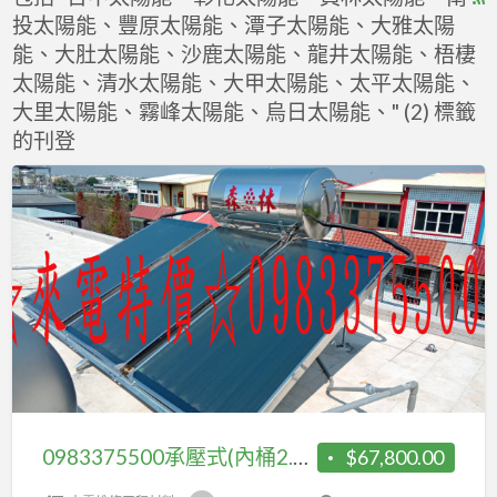
投太陽能、豐原太陽能、潭子太陽能、大雅太陽
F
能、大肚太陽能、沙鹿太陽能、龍井太陽能、梧棲
f
太陽能、清水太陽能、大甲太陽能、太平太陽能、
a
大里太陽能、霧峰太陽能、烏日太陽能、" (2) 標籤
t
的刊登
0983375500
承
壓
式
(內
桶
2.0mm)
SL-
43
高
0983375500承壓式(內桶2.0mm) SL-43 高效能 森林太陽能熱水器 3片400公升真空濺鍍-選擇性吸收膜 鈦合金電熱
$67,800.00
效