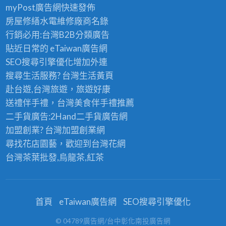
myPost廣告網
快速發佈
房屋修繕
水電維修廠商名錄
行銷必用:台灣B2B
分類廣告
貼近日常的
eTaiwan廣告網
SEO搜尋引擎優化
增加外連
搜尋生活服務? 台灣
生活黃頁
赴台遊,台灣旅遊
，旅遊好康
送禮伴手禮，台灣美食
伴手禮
推薦
二手貨廣告:2Hand
二手貨
廣告網
加盟創業? 台灣
加盟創業
網
尋找花店園藝，歡迎到
台灣花網
台灣茶葉批發
,烏龍茶,紅茶
首頁
eTaiwan廣告網
SEO搜尋引擎優化
© 04789廣告網/台中彰化南投廣告網