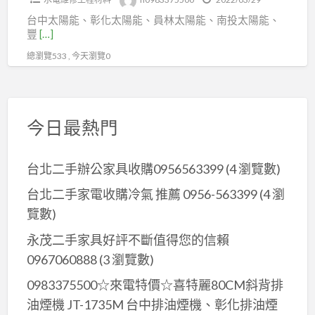
熱
鍍-
台中太陽能、彰化太陽能、員林太陽能、南投太陽能、
水
選
豐
[…]
器
擇
總瀏覽533 , 今天瀏覽0
(有
性
電
吸
熱)
收
保
今日最熱門
膜
溫
鈦
桶
合
台北二手辦公家具收購0956563399
(4 瀏覽數)
300
金
公
台北二手家電收購冷氣 推薦 0956-563399
(4 瀏
電
升
覽數)
熱
☆
永茂二手家具好評不斷值得您的信賴
亞
0967060888
(3 瀏覽數)
昌
0983375500☆來電特價☆喜特麗80CM斜背排
牌
油煙機 JT-1735M 台中排油煙機、彰化排油煙
太