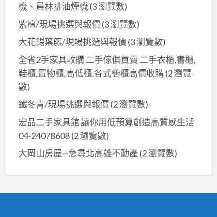
機、員林排油煙機
(3 瀏覽數)
陽
能
紫檀/現場挑選與報價
(3 瀏覽數)
台
大花錫葉籐/現場挑選與報價
(3 瀏覽數)
中
全省2手家具收購 二手傢俱買賣 二手衣櫃,書櫃,
太
鞋櫃,置物櫃,高低櫃,各式櫥櫃高價收購
(2 瀏覽
陽
能
數)
鐵冬青/現場挑選與報價
(2 瀏覽數)
宏品二手家具館 讓你用低預算創造高質感生活
04-24078608
(2 瀏覽數)
大岡山房屋─急尋北高雄不動產
(2 瀏覽數)