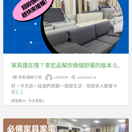
04-
還
24078608
在
撐？
來
宏
品
幫
你
家具還在撐？來宏品幫你換個舒服的版本 04-24078608
換
傢俱/寢飾/沙發
s003999
2026/04/14
個
好，今天這一段我們來聊一個很生活、但很多人都會卡
舒
住
[…]
服
總瀏覽99 , 今天瀏覽1
的
版
本
想
04-
換