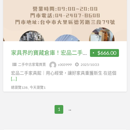
的
寶
藏
倉
庫！
宏
品
家具界的寶藏倉庫！宏品二手家具館等你來挖寶0424078608
$666.00
二
二手中古家電買賣
s003999
2025/10/23
手
宏品二手家具館｜用心經營，讓好家具重獲新生 在這個
家
[…]
具
總瀏覽138 , 今天瀏覽1
館
等
你
1
→
來
挖
寶