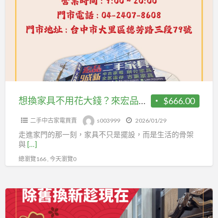
家
現
具
在
不
最
用
划
花
算
大
04-
錢？
24078608
來
想換家具不用花大錢？來宏品一次搞定0424078608
$666.00
宏
二手中古家電買賣
s003999
2026/01/29
品
走進家門的那一刻，家具不只是擺設，而是生活的骨架
一
與
[…]
次
總瀏覽166 , 今天瀏覽0
搞
定
0424078608
新
年