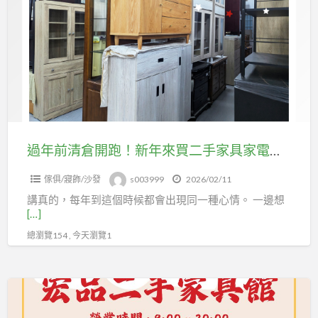
具
前
館
清
看
倉
看
開
吧
跑！
04-
新
24078608
年
來
過年前清倉開跑！新年來買二手家具家電，真的現在最划算04-24078608
買
傢俱/寢飾/沙發
s003999
2026/02/11
二
講真的，每年到這個時候都會出現同一種心情。 一邊想
手
[…]
家
總瀏覽154 , 今天瀏覽1
具
家
電，
想
真
換
的