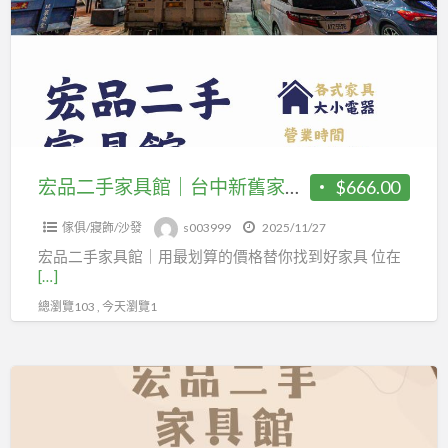
在
手
真
家
正
具
有
館
感
｜
的
台
地
中
宏品二手家具館｜台中新舊家具的天堂0424078608
$666.00
方
新
04-
傢俱/寢飾/沙發
s003999
2025/11/27
舊
24078608
宏品二手家具館｜用最划算的價格替你找到好家具 位在
家
[…]
具
總瀏覽103 , 今天瀏覽1
的
天
堂
家
0424078608
具
界