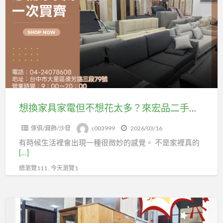
24078608
家
具
家
電
但
不
想
花
想換家具家電但不想花太多？來宏品二手家具館看看吧04-24078608
太
傢俱/寢飾/沙發
s003999
2026/03/16
多？
有時候生活裡會出現一種很微妙的感覺。 不是家裡真的
來
[…]
宏
總瀏覽111 , 今天瀏覽1
品
二
手
過
家
年