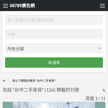
04789廣告網
搜尋
有以下標簽的廣告 "台中二手家具"
包括 "台中二手家具" (126) 標籤的刊登
R
F
頁面 1 / 11
f
來