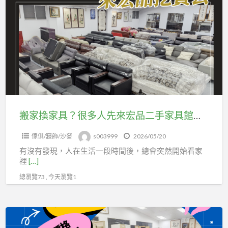
家
省
換
預
家
算
具？
也
很
能
多
把
人
家
先
變
來
搬家換家具？很多人先來宏品二手家具館找 04-24078608
舒
宏
服
傢俱/寢飾/沙發
s003999
2026/05/20
品
04-
有沒有發現，人在生活一段時間後，總會突然開始看家
二
24078608
裡
[…]
手
總瀏覽73 , 今天瀏覽1
家
具
館
家
找
具