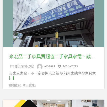
a
宏
t
品
二
手
家
具
買
超
值
來宏品二手家具買超值二手家具家電，讓生活舒服一點其實沒那麼難 04-24078608
二
傢俱/寢飾/沙發
s003999
2026/07/23
手
買家具家電，不一定要追求全新 以前大家總覺得家具家
家
[…]
具
總瀏覽30 , 今天瀏覽2
家
電，
讓
來
生