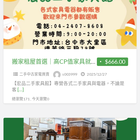
屋
首
選
｜
高
CP
值
搬家租屋首選｜高CP值家具就在宏品二手家具館0424078608
$666.00
家
二手中古家電買賣
s003999
2025/12/27
具
【宏品二手家具館】專營各式二手家具與電器，不論是
就
客
[…]
在
總瀏覽171 , 今天瀏覽0
宏
品
二
聖
手
誕
家
節