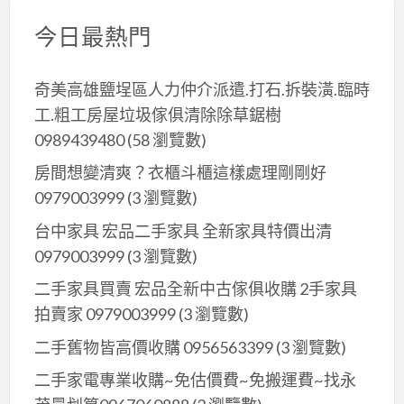
0424078608
今日最熱門
奇美高雄鹽埕區人力仲介派遣.打石.拆裝潢.臨時
工.粗工房屋垃圾傢俱清除除草鋸樹
0989439480
(58 瀏覽數)
房間想變清爽？衣櫃斗櫃這樣處理剛剛好
0979003999
(3 瀏覽數)
台中家具 宏品二手家具 全新家具特價出清
0979003999
(3 瀏覽數)
二手家具買賣 宏品全新中古傢俱收購 2手家具
拍賣家 0979003999
(3 瀏覽數)
二手舊物皆高價收購 0956563399
(3 瀏覽數)
二手家電專業收購~免估價費~免搬運費~找永