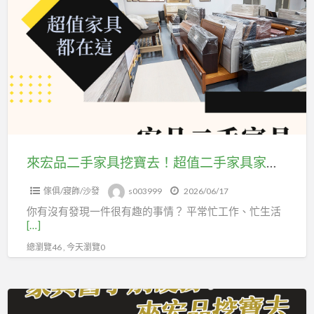
宏
活
品
舒
二
服
手
一
家
點
具
其
挖
實
寶
沒
去！
來宏品二手家具挖寶去！超值二手家具家電，省預算也能把家變舒服04-24078608
那
超
麼
傢俱/寢飾/沙發
s003999
2026/06/17
值
難
你有沒有發現一件很有趣的事情？ 平常忙工作、忙生活
二
04-
[…]
手
24078608
總瀏覽46 , 今天瀏覽0
家
具
家
搬
電，