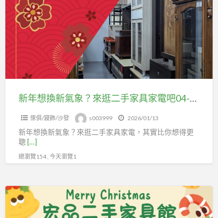
想
換
新
氣
象？
來
逛
二
新年想換新氣象？來逛二手家具家電吧04-24078608
手
傢俱/寢飾/沙發
s003999
2026/01/13
家
新年想換新氣象？來逛二手家具家電，其實比你想得更
具
聰
[…]
家
總瀏覽154 , 今天瀏覽1
電
吧
04-
搬
24078608
家
租