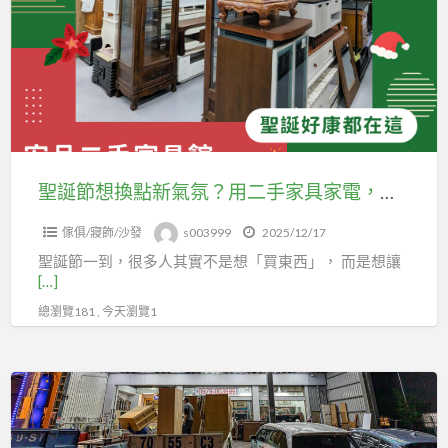
具
想
館
換
0424078608
點
新
氣
氛？
用
聖誕節想換點新氣氛？用二手家具家電，把錢花在真正有感的地方04-24078608
二
傢俱/寢飾/沙發
s003999
2025/12/17
手
聖誕節一到，很多人其實不是想「買東西」， 而是想讓
家
[…]
具
總瀏覽181 , 今天瀏覽1
家
電，
把
宏
錢
品
花
二