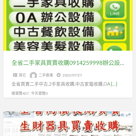
二
古
手
家
家
具/
具
雕
買
刻
賣
藝
收
品/
購
全省二手家具買賣收購0914259998辦公設備/玻璃展示櫃/櫃台/營業設備/大量收購
原
0914259998
木
其它
二手倉庫
2022/07/27
辦
家
全省買賣二手中古,2手家具收購,中古家電收購,OA
[…]
公
具/
設
總瀏覽437 , 今天瀏覽0
高
備/
價
玻
收
二
璃
購
手
展
家
示