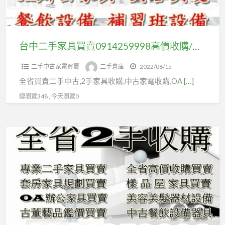
買
家
賣
具
0914259998
#
高
台中二手家具買賣0914259998高價收購/電視櫃/沙發/床組/衣櫃/套房家具/展示櫃/不分地區均有回收
古
價
董
二手中古家電買賣
二手倉庫
2022/06/15
收
家
全省買賣二手中古,2手家具收購,中古家電收購,OA
[…]
購/
具
電
總瀏覽348 , 今天瀏覽0
#
視
高
櫃/
價
二
沙
收
手
發/
購
倉
床
庫
組/
0914259998
衣
二
櫃/
手
套