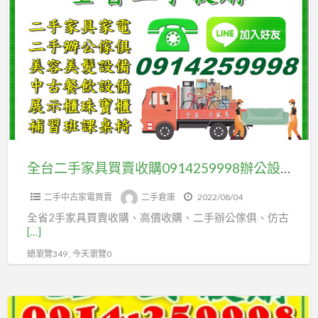
a
台
t
二
手
家
具
買
賣
收
購
全台二手家具買賣收購0914259998辦公設備/OA辦公桌/鐵櫃/文件櫃/屏風/不計件數/大量收購
0914259998
二手中古家電買賣
二手倉庫
2022/08/04
辦
全省2手家具買賣收購、高價收購、二手辦公傢俱、仿古
公
[…]
設
總瀏覽349 , 今天瀏覽0
備/OA
辦
公
二
桌/