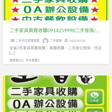
賣
櫃/
收
鐵
購
櫃/
0914259998
不
二
二手家具買賣收購0914259998二手傢俱/家電/古董家具/辦公家具/北中南各地收購
計
手
數
二手中古家電買賣
二手倉庫
2022/07/01
傢
量/
全省2手家具買賣收購、高價收購、二手辦公傢俱、仿古
俱/
大
[…]
家
量
總瀏覽353 , 今天瀏覽0
電/
收
古
購
董
二
家
手
具/
家
辦
具
公
買
家