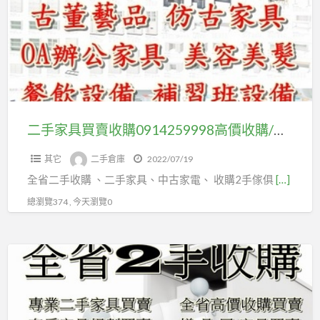
具
櫃/
買
櫃
賣
台/
收
營
購
業
0914259998
設
高
二手家具買賣收購0914259998高價收購/辦公家具/古董家具/餐飲設備/生財器具
備/
價
大
其它
二手倉庫
2022/07/19
收
量
全省二手收購 、二手家具、中古家電、 收購2手傢俱
[…]
購/
收
辦
總瀏覽374 , 今天瀏覽0
購
公
家
收
具/
收
古
收
董
0914259998
家