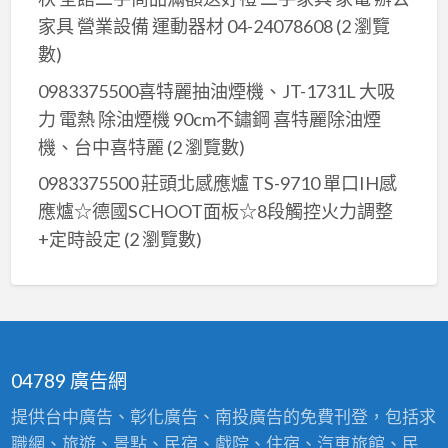
家具 營業設備 運動器材 04-24078608
(2 瀏覽
數)
0983375500喜特麗抽油煙機、JT-1731L 大吸
力 電熱 除油煙機 90cm不鏽鋼 喜特麗除油煙
機、台中喜特麗
(2 瀏覽數)
0983375500 莊頭北感應爐 TS-9710 單口IH感
應爐☆德國SCHOOT面板☆8段觸控火力調整
+定時設定
(2 瀏覽數)
04789 廣告網
提供台中廣告、彰化廣告、南投廣告的免費刊登，包括求
職網、旅遊、景點、民宿、戲院、住宿、汽車旅館、民