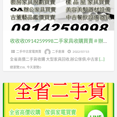
二
具/
手
餐
家
飲
具
設
收
備/
購
收收收0914259998二手家具收購買賣＃辦公家具＃OA辦公桌＃文件櫃＃展示櫃＃櫃台＃高價收購
生
買
財
二手中古家電買賣
二手倉庫
2022/07/15
賣
器
全省高價二手貨收購 大型家具回收,辦公傢俱,中古家
[…]
＃
具
辦
總瀏覽358 , 今天瀏覽0
公
家
全
具
台
＃
二
OA
手
辦
家
公