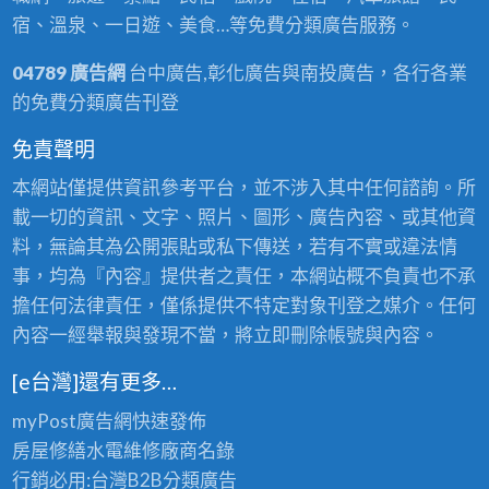
宿、溫泉、一日遊、美食…等免費分類廣告服務。
04789 廣告網
台中廣告,彰化廣告與南投廣告，各行各業
的免費分類廣告刊登
免責聲明
本網站僅提供資訊參考平台，並不涉入其中任何諮詢。所
載一切的資訊、文字、照片、圖形、廣告內容、或其他資
料，無論其為公開張貼或私下傳送，若有不實或違法情
事，均為『內容』提供者之責任，本網站概不負責也不承
擔任何法律責任，僅係提供不特定對象刊登之媒介。任何
內容一經舉報與發現不當，將立即刪除帳號與內容。
[e台灣]還有更多…
myPost廣告網
快速發佈
房屋修繕
水電維修廠商名錄
行銷必用:台灣B2B
分類廣告