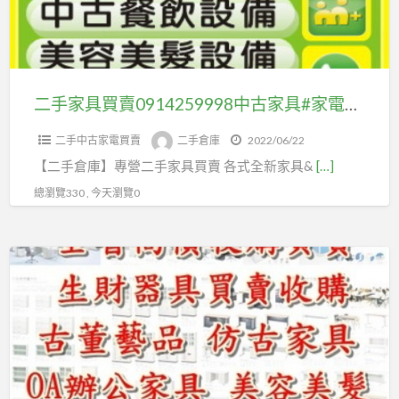
賣
具/
0914259998
北
中
中
古
南
家
二手家具買賣0914259998中古家具#家電#辦公家具#仿古家具#古董家具#高價收購
各
具
地
二手中古家電買賣
二手倉庫
2022/06/22
#
收
【二手倉庫】專營二手家具買賣 各式全新家具&
[…]
家
購
電
總瀏覽330 , 今天瀏覽0
#
辦
台
公
中
家
二
具
手
#
家
仿
具
古