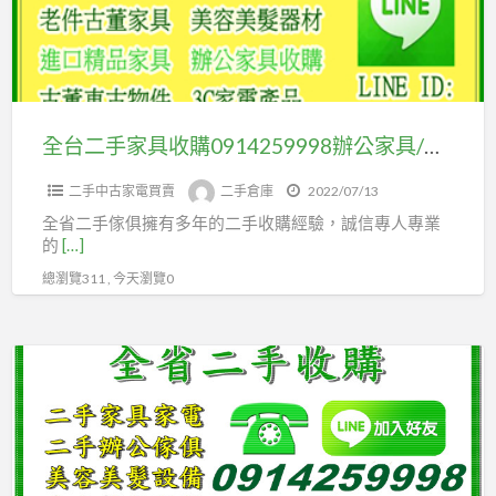
具
桌
收
＃
購
文
0914259998
件
辦
全台二手家具收購0914259998辦公家具/中古電器/古董家具/雕刻藝品/餐飲設備/生財器具
櫃
公
＃
二手中古家電買賣
二手倉庫
2022/07/13
家
展
全省二手傢俱擁有多年的二手收購經驗，誠信專人專業
具/
示
的
[…]
中
櫃
總瀏覽311 , 今天瀏覽0
古
＃
電
櫃
器/
台
台
古
＃
中/
董
高
台
家
價
北
具/
收
二
雕