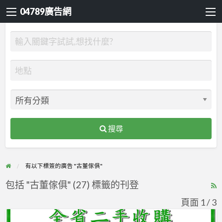
04789廣告網
搜尋
有以下標簽的廣告 "古董傢俱"
包括 "古董傢俱" (27) 標籤的刊登
R
F
頁面 1 / 3
f
全