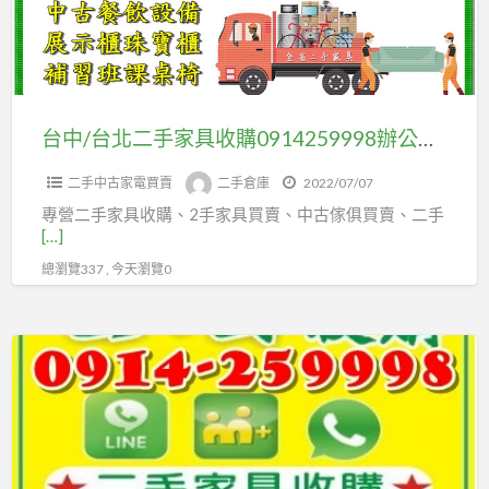
購
手
刻
家
藝
具
品/
收
餐
購
台中/台北二手家具收購0914259998辦公家具/OA辦公桌/OA屏風/文件櫃/鐵櫃/不計數量/大量收購
飲
0914259998
設
二手中古家電買賣
二手倉庫
2022/07/07
辦
備/
專營二手家具收購、2手家具買賣、中古傢俱買賣、二手
公
生
[…]
家
財
總瀏覽337 , 今天瀏覽0
具/OA
器
辦
具
公
二
桌/OA
手
屏
家
風/
具
文
買
件