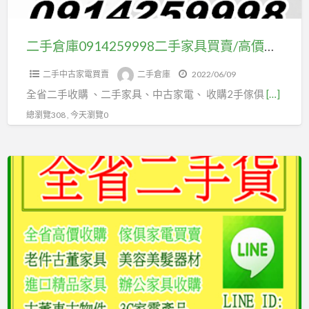
家
房
具
家
買
二手倉庫0914259998二手家具買賣/高價回收 中古電器 辦公家具 客廳家具 臥室家具 萬物收購
具/
賣/
展
二手中古家電買賣
二手倉庫
2022/06/09
高
示
全省二手收購 、二手家具、中古家電、 收購2手傢俱
[…]
價
櫃/
回
總瀏覽308 , 今天瀏覽0
不
收
分
中
地
二
古
區
手
電
均
倉
器
有
庫
辦
回
0914259998
公
收
中
家
古
具
家
客