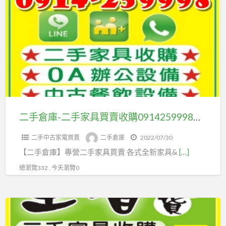
手
鐵
倉
櫃/
庫-
文
二
件
手
櫃/
家
屏
具
風/
買
不
賣
二手倉庫-二手家具買賣收購0914259998古董家具/仿古家具/雕刻藝品/原木家具/高價收購
計
收
件
二手中古家電買賣
二手倉庫
2022/07/30
購
數/
【二手倉庫】專營二手家具買賣 各式全新家具&
[…]
0914259998
大
古
總瀏覽332 , 今天瀏覽0
量
董
收
家
購
全
具/
省
仿