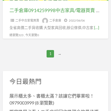
具/
廳
電
二手倉庫0914259998中古家具/電器買賣 餐飲設備 辦公傢俱 套房家具 營業設備 二手家具全省收購
家
器
具
二手中古家電買賣
二手倉庫
2022/06/06
買
臥
全省高價二手貨收購 大型家具回收,辦公傢俱,中古家
[…]
賣
室
餐
總瀏覽323 , 今天瀏覽0
家
飲
具
設
萬
1
→
備
物
辦
收
公
購
傢
今日最熱門
俱
套
房
展示櫃太多、書櫃太滿？該讓它們畢業啦！
家
0979003999
(8 瀏覽數)
具