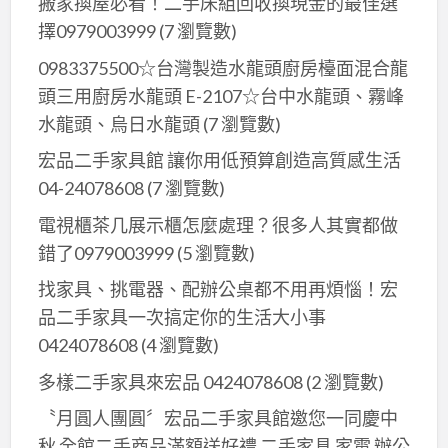
搬家換屋必看！二手床組回收換現金的最佳選
營
擇0979003999
(7 瀏覽數)
業
0983375500☆台灣製造水龍頭廚房檯面混合龍
設
頭三用廚房水龍頭 E-2107☆台中水龍頭、霧峰
備
水龍頭、烏日水龍頭
(7 瀏覽數)
二
手
宏品二手家具館 讓你用低預算創造高質感生活
家
04-24078608
(7 瀏覽數)
具
電視櫃茶几展示櫃怎麼處理？很多人其實都做
全
錯了0979003999
(5 瀏覽數)
省
收
找家具、挑電器、配辦公桌都不用再煩惱！宏
購
品二手家具一次搞定你的生活大小事
0424078608
(4 瀏覽數)
多樣二手家具來宏品 0424078608
(2 瀏覽數)
〝月圓人團圓〞宏品二手家具館邀您一同慶中
秋 全館二手商品滿額送好禮 二手家具 家電 辦公