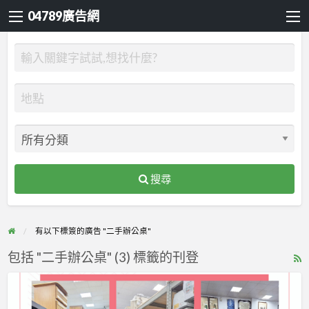
04789廣告網
搜尋
有以下標簽的廣告 "二手辦公桌"
包括 "二手辦公桌" (3) 標籤的刊登
R
F
找
f
二