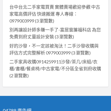
台中台北二手家電買賣 實體賣場歡迎參觀 中古
家電高價評估 快速搬運 專人專線：
0979003999
(3 瀏覽數)
別再讓設計師多賺一手了-富居窗簾福科店 為您
免費到府丈量設計安裝
(3 瀏覽數)
好的沙發，不一定該被淘汰！二手沙發收購與
評估方式完整解析 0979003999
(3 瀏覽數)
二手家具收購0914259911沙發/茶几/床組/衣
櫃/書櫃/餐桌椅/中古家電/不分區全省到府收購
(2 瀏覽數)
04789 廣告網