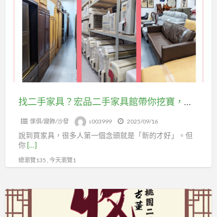
a
手
t
家
具？
宏
品
二
手
家
找二手家具？宏品二手家具館帶你挖寶，從冰箱到沙發通通有！04-24078608
具
傢俱/寢飾/沙發
s003999
2025/09/16
館
說到買家具，很多人第一個念頭就是「新的才好」。但
帶
你
[…]
你
總瀏覽135 , 今天瀏覽1
挖
寶，
從
桃
冰
園
箱