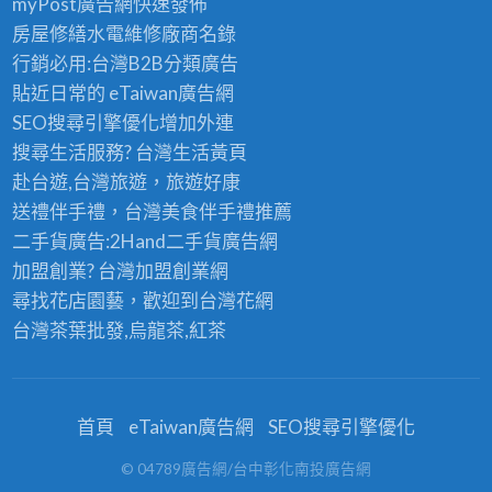
myPost廣告網
快速發佈
房屋修繕
水電維修廠商名錄
行銷必用:台灣B2B
分類廣告
貼近日常的
eTaiwan廣告網
SEO搜尋引擎優化
增加外連
搜尋生活服務? 台灣
生活黃頁
赴台遊,台灣旅遊
，旅遊好康
送禮伴手禮，台灣美食
伴手禮
推薦
二手貨廣告:2Hand
二手貨
廣告網
加盟創業? 台灣
加盟創業
網
尋找花店園藝，歡迎到
台灣花網
台灣茶葉批發
,烏龍茶,紅茶
首頁
eTaiwan廣告網
SEO搜尋引擎優化
© 04789廣告網/台中彰化南投廣告網