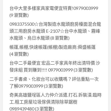
到
台中大里多樣家具家電便宜特賣!0979003999
鑑
(9 瀏覽數)
定，
免
0983375500☆台灣製造水龍頭廚房檯面混合龍
費
頭三用廚房水龍頭 E-2107☆台中水龍頭、霧峰
估
水龍頭、烏日水龍頭
(8 瀏覽數)
價
帳篷,帳棚,快速帳篷(帳棚)製造廠商:舜盛帳篷
搬
(4 瀏覽數)
運，
台中二手最便宜 宏品二手家具年終出清特價 沙
聯
發床組 買到賺到!!!! 0979003999
(3 瀏覽數)
絡
專
二手書桌、化妝台可以收購嗎？評估重點一次
線:0956563399
了解0979003999
(3 瀏覽數)
奇美高雄鹽埕區人力仲介派遣.打石.拆裝潢.臨時
工.粗工房屋垃圾傢俱清除除草鋸樹
0989439480
(3 瀏覽數)