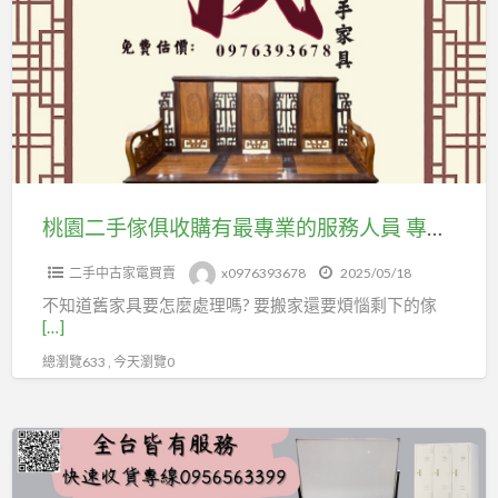
二
到
手
沙
傢
發
俱
通
收
通
購
有！
有
04-
最
桃園二手傢俱收購有最專業的服務人員 專員估價現金交易方便又安心
24078608
專
二手中古家電買賣
x0976393678
2025/05/18
業
不知道舊家具要怎麼處理嗎? 要搬家還要煩惱剩下的傢
的
[…]
服
總瀏覽633 , 今天瀏覽0
務
人
員
我
專
要
員