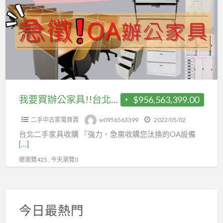
買
估
辦
價
公
現
家
金
具!!
交
台
易
北
方
二
我要買辦公家具!!台北二手家電 ，最專業、快速到鑑定，免費估價搬運，聯絡專線:0956563399
$956,563,399.00
便
手
又
二手中古家電買賣
w0956563399
2022/05/02
家
安
台北二手家具收購 『強力、急需收購您汰換的OA設備
電
心
[…]
，
總瀏覽425 , 今天瀏覽0
最
專
業、
快
今日最熱門
速