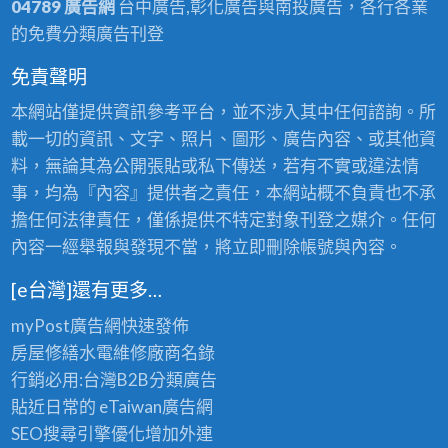
04789 廣告網
台中廣告,彰化廣告與南投廣告，各行各業
式
的免費分類廣告刊登
冷
氣、
免責聲明
洗
本網站僅提供資訊參考平台，並不涉入其中任何諮詢。所
衣
載一切的資訊、文字、照片、圖形、廣告內容、或其他資
機、
料，無論其為公開張貼或私下傳送，若有不實或違法情
電
事，均為『內容』提供者之責任，本網站概不負責也不承
視，
擔任何法律責任，僅係提供不特定對象刊登之媒介。任何
二
內容一經舉報與發現不當，將立即刪除帳號與內容。
手
家
[e台灣]還有更多…
具
myPost廣告網
快速發佈
沙
房屋修繕
水電維修廠商名錄
發、
行銷必用:台灣B2B
分類廣告
茶
貼近日常的
eTaiwan廣告網
几、
SEO搜尋引擎優化
增加外連