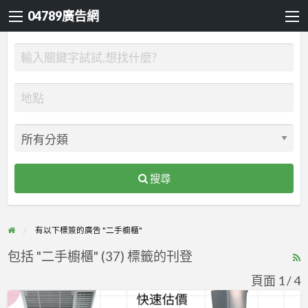
04789廣告網
搜尋
有以下標簽的廣告 "二手櫥櫃"
包括 "二手櫥櫃" (37) 標籤的刊登
R
F
頁面 1 / 4
f
專