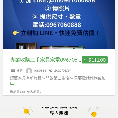
業
收
購
二
手
家
具
家
電
專業收購二手家具家電0967060888
$111.00
0967060888
其它
y060888
2025/08/29
讓舊家具有新旅程～開啟第二生命～ 只要電話諮詢或加
[…]
總瀏覽136 , 今天瀏覽0
家
電