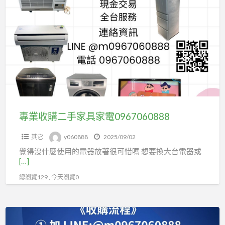
業
收
購
二
手
家
具
家
電
專業收購二手家具家電0967060888
0967060888
其它
y060888
2025/09/02
覺得沒什麼使用的電器放著很可惜嗎 想要換大台電器或
[…]
總瀏覽129 , 今天瀏覽0
專