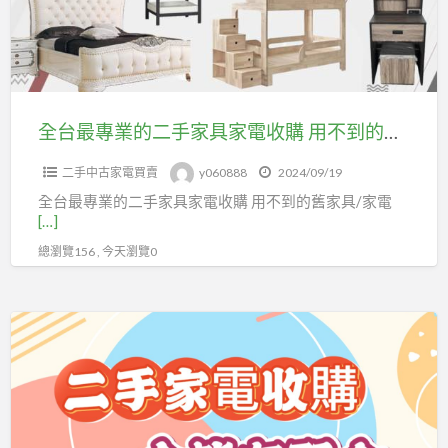
的
二
手
家
具
全台最專業的二手家具家電收購 用不到的舊家具/家電 皆可詢問，專業客服為您提供 線上估價服務，LINE ID: @m0967060888，電話:0967060888 套房用單門冰箱、小雙門冰箱、大型冰箱、多門冰箱、雙門冰箱、營業用玻璃冰箱、 臥式冷凍櫃、窗型冷氣、分離式冷氣、洗衣機、電視，二手家具 沙發、茶几、電視櫃、斗櫃、衣櫃、床架、床組 收納櫃、電器櫃、oa辦公家具、辦公椅等…. (家電請附上製造年份貼紙/家具請將上面雜物移除個別拍照) 有專人為您回復，有收師傅會到府確認商品~ 現金交易商品收購! 就是這麼快速又方便! 不用親自將商品載來載去!只需要在家等待~ 永茂二手家具館 全省皆有服務 ※免費到府估價 ※免搬運費 ※線上估價所報價格均為實價(包含搬運) ※快速安排車趟到府收購 #家電 #二手家具 #二手家電 #二手收購 #中古家電收購 #窗型冷氣 #冷離式冷氣 #洗衣機 #單門冰箱 #小雙門冰箱 FB粉絲頁https://www.facebook.com/f0967060888 社群 https://reurl.cc/k1eYRq 奇摩拍賣 https://tw.bid.yahoo.com/booth/Y6616355012
家
二手中古家電買賣
y060888
2024/09/19
電
全台最專業的二手家具家電收購 用不到的舊家具/家電
收
[…]
購
總瀏覽156 , 今天瀏覽0
用
不
到
收
的
購
舊
您
家
用
具/
不
家