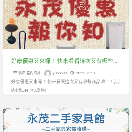
優
具
惠
可
又
以
來
交
囉！
給
快
全
來
台
看
好康優惠又來囉！ 快來看看這次又有哪些商品吧！
最
看
大
裝潢/室內設計
y060888
2025/01/13
這
的
好康優惠又來囉！ 快來看看這次又有哪些商品吧！ 1
[…]
次
收
又
總瀏覽144 , 今天瀏覽0
購
有
商
哪
處
二
些
理
手
商
~!0979003999
家
品