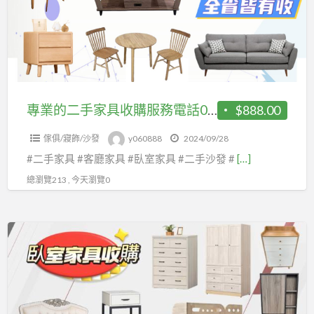
手
家
具
收
購
服
專業的二手家具收購服務電話0967060888
$888.00
務
傢俱/寢飾/沙發
y060888
2024/09/28
電
#二手家具 #客廳家具 #臥室家具 #二手沙發 #
[…]
話
0967060888
總瀏覽213 , 今天瀏覽0
全
台
最
專
業