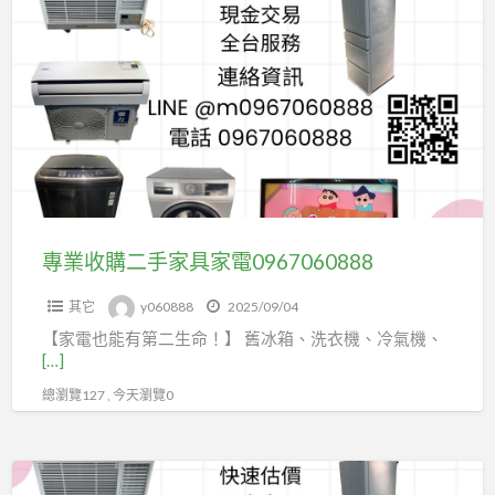
a
業
t
收
購
二
手
家
具
家
電
專業收購二手家具家電0967060888
0967060888
其它
y060888
2025/09/04
【家電也能有第二生命！】 舊冰箱、洗衣機、冷氣機、
[…]
總瀏覽127 , 今天瀏覽0
專