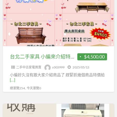
中
二
古
手
冰
家
箱
具
小
編
來
介
台北二手家具 小編來介紹特價商品啦~0908659666
$4,500.00
紹
二手中古家電買賣
s003999
2025/05/13
特
小編好久沒有跟大家介紹商品了 趕緊抓幾個商品特價給
價
[…]
商
總瀏覽254 , 今天瀏覽0
品
啦
~0908659666
擔
心