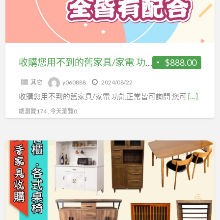
到
電
的
皆
舊
可
家
詢
具/
收購您用不到的舊家具/家電 功能正常皆可詢問 您可加 LINE ID @m0967060888
$888.00
問，
家
專
其它
y060888
2024/08/22
電
業
收購您用不到的舊家具/家電 功能正常皆可詢問 您可
[…]
功
客
能
總瀏覽174 , 今天瀏覽0
服
正
為
常
您
專
皆
提
業
可
供
收
詢
線
購
問
上
二
您
估
手
可