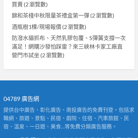
業
買賣
(2 瀏覽數)
用
錦和茶棧中秋限量茶禮盒第一彈
(2 瀏覽數)
玻
璃
酒瓶樹1棵/現場報價
(2 瀏覽數)
冰
防潑水貓抓布、天然乳膠包覆、S彈簧支撐一次
箱、
滿足！網購沙發怕踩雷？來三峽林卡家工廠直
臥
營門市試坐
(2 瀏覽數)
式
冷
凍
櫃、
窗
04789 廣告網
型
冷
提供台中廣告、彰化廣告、南投廣告的免費刊登，包括求
氣、
職網、旅遊、景點、民宿、戲院、住宿、汽車旅館、民
分
宿、溫泉、一日遊、美食…等免費分類廣告服務。
離