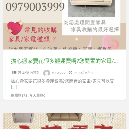
搬
家
要
花
很
多
搬
運
擔心搬家要花很多搬運費嗎?您閒置的家電/家具可以交給全台最大的收購商處理~!0979003999
費
裝潢/室內設計
s003999
2025/05/13
嗎?
擔心搬家要花很多搬運費嗎?您閒置的家電/家具可以交
您
[…]
閒
總瀏覽173 , 今天瀏覽0
置
的
家
好
電/
康
家