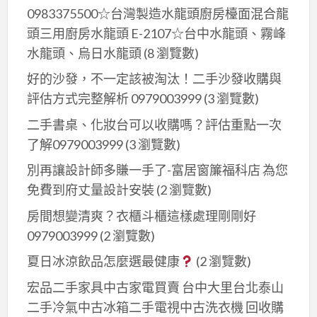
0983375500☆台灣製造水龍頭廚房檯面混合龍
門
頭三用廚房水龍頭 E-2107☆台中水龍頭、霧峰
冰
水龍頭、烏日水龍頭
(8 瀏覽數)
箱、
大
好的沙發，不一定該被淘汰！二手沙發收購與
型
評估方式完整解析 0979003999
(3 瀏覽數)
冰
二手書桌、化妝台可以收購嗎？評估重點一次
箱、
了解0979003999
(3 瀏覽數)
多
門
別再讓設計師多賺一手了-富居窗簾福科店 為您
冰
免費到府丈量設計安裝
(2 瀏覽數)
箱、
房間想變清爽？衣櫃斗櫃這樣處理剛剛好
雙
0979003999
(2 瀏覽數)
門
夏日冰涼飲品怎麼選最健康
(2 瀏覽數)
冰
箱、
宏品二手家具中古家電買賣 台中大里台北泰山
營
二手冷氣中古冰箱二手電視中古洗衣機 回收購