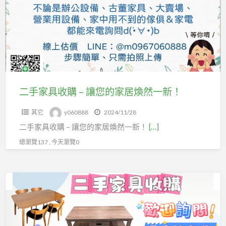
具
吧！
收
購
–
讓
您
的
二手家具收購 – 讓您的家居煥然一新！
家
其它
y060888
2024/11/28
居
二手家具收購 – 讓您的家居煥然一新！
[…]
煥
然
總瀏覽137 , 今天瀏覽0
一
新！
專
業
的
二