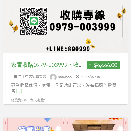
收
購
0979-
003999，
收
購
電
器、
家電收購0979-003999，收購電器、中古家具、中古冷氣、中古冰箱
$6,666.00
中
二手中古家電買賣
s003999
2025/07/30
古
專業收購傢俱、家電，凡是功能正常，沒有損壞的電器
家
皆
[…]
具、
總瀏覽494 , 今天瀏覽1
中
古
冷
台
氣、
北