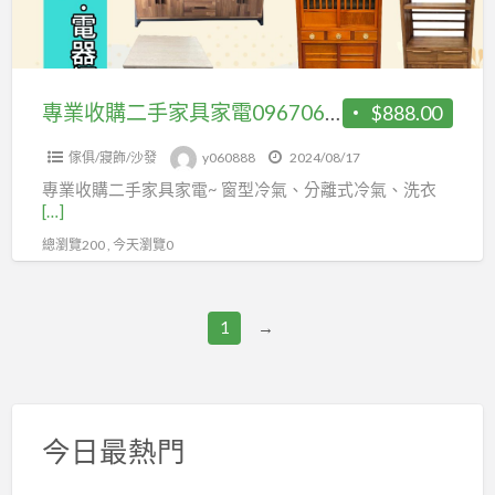
價
家
加
服
具
LINE
務，
家
ID
LINE
電
專業收購二手家具家電0967060888
$888.00
@m0967060888
ID:
0967060888
@m0967060888，
傢俱/寢飾/沙發
y060888
2024/08/17
電
專業收購二手家具家電~ 窗型冷氣、分離式冷氣、洗衣
[…]
話:0967060888
總瀏覽200 , 今天瀏覽0
套
房
用
1
→
單
門
冰
箱、
今日最熱門
小
雙