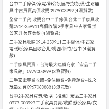
箱/
也
台中二手傢俱/家電/辦公設備/餐飲設備/生財器
小
有
具 中古買賣高價收購0979003999
(4 瀏覽數)
家
收
全省二手貨-收購台中二手傢俱 台北二手家具收
電
購
購0914-259911高價收購 2手家具 中古家電 辦
功
服
公家具 美容美髮
(4 瀏覽數)
能
務
正
二手家具收購0914-259911 二手傢俱/中古家
0979003999
常
電/辦公家具回收台北/桃園/新竹/台中
(4 瀏覽
皆
數)
有
二手家具買賣，台灣最大連鎖商家「宏品二手
收
家具館」0979003999
(3 瀏覽數)
購
免
二手家電專業收購~免估價費~免搬運費~找永
費
茂最划算0967060888
(3 瀏覽數)
估
台中2手家具買賣/收購【推薦】宏品二手家具
價
0979-003999 二手家具買賣/收購 辦公家具/衣
到