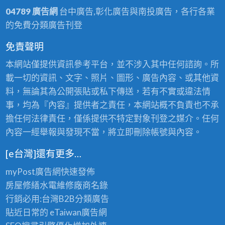
04789 廣告網
台中廣告,彰化廣告與南投廣告，各行各業
的免費分類廣告刊登
免責聲明
本網站僅提供資訊參考平台，並不涉入其中任何諮詢。所
載一切的資訊、文字、照片、圖形、廣告內容、或其他資
料，無論其為公開張貼或私下傳送，若有不實或違法情
事，均為『內容』提供者之責任，本網站概不負責也不承
擔任何法律責任，僅係提供不特定對象刊登之媒介。任何
內容一經舉報與發現不當，將立即刪除帳號與內容。
[e台灣]還有更多…
myPost廣告網
快速發佈
房屋修繕
水電維修廠商名錄
行銷必用:台灣B2B
分類廣告
貼近日常的
eTaiwan廣告網