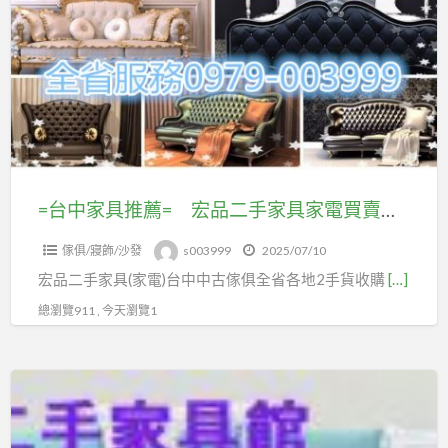
a
中
t
家
具
推
薦
=
宏
品
=台中家具推薦= 宏品二手家具家電買賣收購專線０９７９００３９９９ 免費到府估價 臥室家具／辦公設備／原木藝品
二
傢俱/寢飾/沙發
s003999
2025/07/10
手
宏品二手家具(家電)台中中古傢俱全省各地2手貨收購
[…]
家
具
總瀏覽911 , 今天瀏覽1
家
電
【宏
買
品
賣
二
收