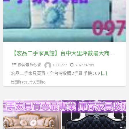
手
購
家
專
具
線
館】
０
台
９
中
７
大
【宏品二手家具館】台中大里坪數最大商品最多二手家具買賣 原木仿古 餐桌 餐椅 休閒椅 本館也有收購服務 0979003999
９
里
０
傢俱/寢飾/沙發
s003999
2025/07/09
坪
０
宏品二手家具買賣，全台灣收購2手貨 手機 : 09
[…]
數
３
最
總瀏覽983 , 今天瀏覽0
９
大
９
商
９
【宏
品
免
品
最
費
二
多
到
手
二