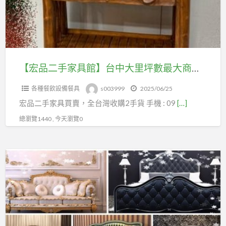
手
本
具
家
館
館】
具
也
台
買
有
中
賣
收
大
【宏品二手家具館】台中大里坪數最大商品最多二手家具買賣 原木仿古 餐桌 餐椅 休閒椅 本館也有收購服務 0979003999
原
購
里
木
服
各種餐飲設備餐具
s003999
2025/06/25
坪
仿
務
宏品二手家具買賣，全台灣收購2手貨 手機 : 09
[…]
數
古
0979003999
最
總瀏覽1440 , 今天瀏覽0
餐
大
桌
商
餐
宏
品
椅
品
最
休
二
多
閒
手
二
椅
家
手
本
具