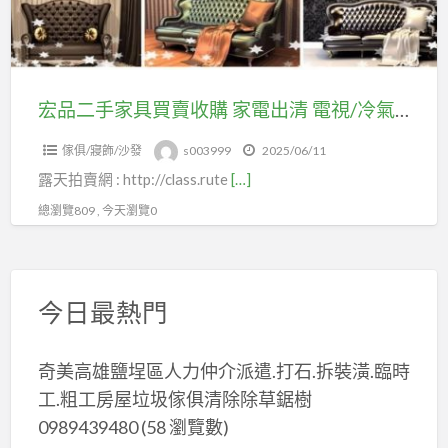
家
館
買
具
也
賣
買
有
收
賣
收
購
宏品二手家具買賣收購 家電出清 電視/冷氣/洗衣機/冰箱/小家電 功能正常皆有收購 免費估價到府收購 04-24078608
原
購
家
木
服
傢俱/寢飾/沙發
s003999
2025/06/11
電
仿
務
露天拍賣網 : http://class.rute
[…]
出
古
0979003999
清
總瀏覽809 , 今天瀏覽0
餐
電
桌
視/
餐
冷
椅
今日最熱門
氣/
休
洗
閒
奇美高雄鹽埕區人力仲介派遣.打石.拆裝潢.臨時
衣
椅
工.粗工房屋垃圾傢俱清除除草鋸樹
機/
本
冰
0989439480
(58 瀏覽數)
館