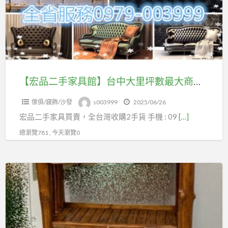
府
家
手
估
具
家
價
館】
具
臥
台
買
室
中
賣
家
大
【宏品二手家具館】台中大里坪數最大商品最多二手家具買賣 原木仿古 餐桌 餐椅 休閒椅 本館也有收購服務 0979003999
原
具
里
木
／
傢俱/寢飾/沙發
s003999
2025/06/26
坪
仿
辦
宏品二手家具買賣，全台灣收購2手貨 手機 : 09
[…]
數
古
公
最
總瀏覽781 , 今天瀏覽0
餐
設
大
桌
備
商
餐
【宏
／
品
椅
品
原
最
休
二
木
多
閒
手
藝
二
椅
家
品