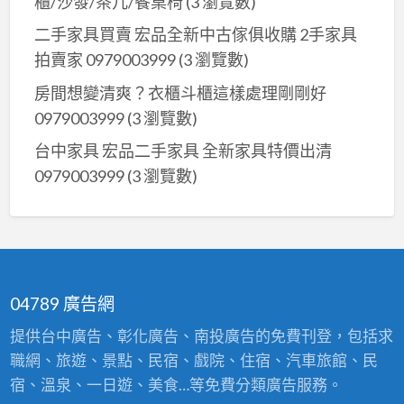
櫃/沙發/茶几/餐桌椅
(3 瀏覽數)
府
二手家具買賣 宏品全新中古傢俱收購 2手家具
收
拍賣家 0979003999
(3 瀏覽數)
購
04-
房間想變清爽？衣櫃斗櫃這樣處理剛剛好
24078608
0979003999
(3 瀏覽數)
台中家具 宏品二手家具 全新家具特價出清
0979003999
(3 瀏覽數)
04789 廣告網
提供台中廣告、彰化廣告、南投廣告的免費刊登，包括求
職網、旅遊、景點、民宿、戲院、住宿、汽車旅館、民
宿、溫泉、一日遊、美食…等免費分類廣告服務。