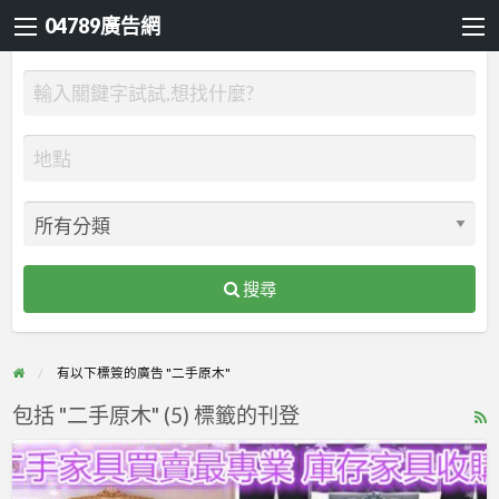
04789廣告網
搜尋
有以下標簽的廣告 "二手原木"
包括 "二手原木" (5) 標籤的刊登
R
F
=
f
台