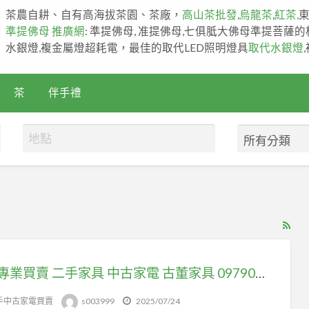
茶農自耕、自有高海拔茶園、茶廠，
高山茶批發
,
烏龍茶
,
紅茶,
準提佛母 推廣網
: 準提佛母, 准提佛母,七俱胝大佛母準提菩薩
水銀燈,複金屬燈超耗電，最佳的取代LED照明燈具
取代水銀燈
茶
伴手禮
RS
Fe
for
宏品專業買賣 二手家具 中古家電 古董家具 0979003999 專人專車服務免費到府現金收購
ad
tag
手中古家電買賣
s003999
2025/07/24