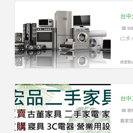
人
沙
台
專
發
中
車
2
大
服
手
里
結
務
餐
宏
(二手
免
桌
品
費
椅
二
到
床
手
總瀏覽63
府
組
家
現
床
具
金
架
館
台
收
中
中
購
古
二
家
手
體
具
家
搬家
家
具