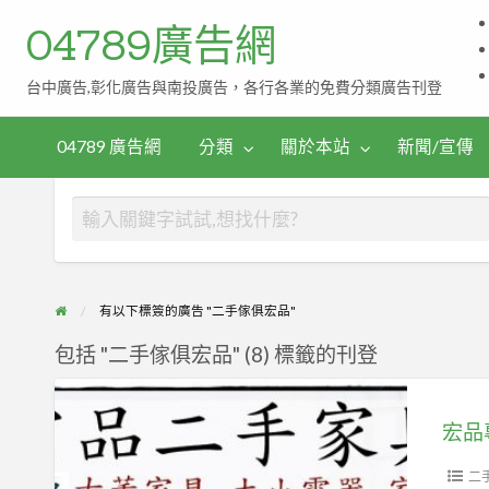
04789廣告網
台中廣告,彰化廣告與南投廣告，各行各業的免費分類廣告刊登
伴
茶
手
04789 廣告網
分類
關於本站
新聞/宣傳
禮
有以下標簽的廣告 "二手傢俱宏品"
包括 "二手傢俱宏品" (8) 標籤的刊登
宏
品
專
業
二