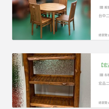
家
二
運
具
手
搬
專
全
家
線：
台中
新
具
0979003999
家
收
具
購
總瀏覽13
組
傢
俱
0979003999
【宏
庫
品
存
二
家
手
各
具
家
宏品二
買
具
賣
館】
台
總瀏覽14
中