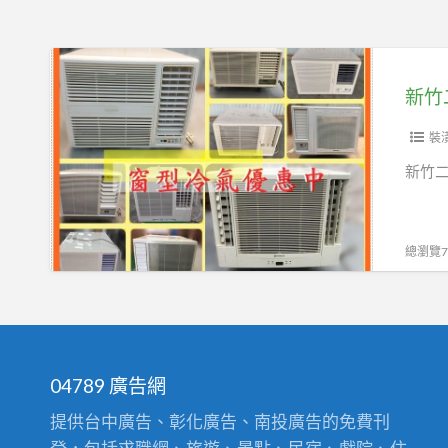
大
里
新
坪
竹
數
二
最
手
裝
大
家
新竹二
商
具
品
推
最
薦
總瀏覽77
多
東
二
區
手
永
家
茂
具
二
04789 廣告網
買
手
提供台中廣告、彰化廣告、南投廣告的免費刊
賣
家