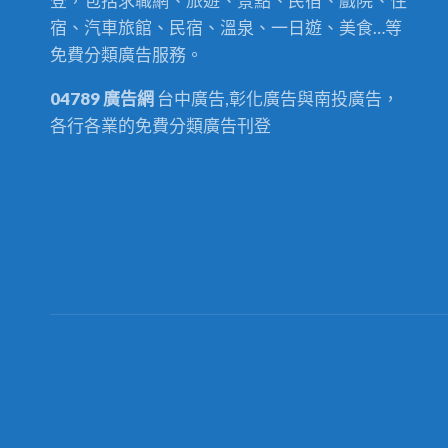
登，包括求職網、旅遊、景點、民宿、戲院、住
原
具
宿、汽車旅館、民宿、溫泉、一日遊、美食…等
木
0967-
免費分類廣告服務。
仿
060888
古
04789 廣告網
台中廣告,彰化廣告與南投廣告，
餐
各行各業的免費分類廣告刊登
桌
餐
椅
休
閒
椅
本
館
也
有
收
購