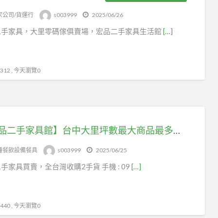
家公司/貨運行
s003999
2025/06/26
二手家具，大里零碼傢俱賣場，宏品二手家具生活館
[…]
12 , 今天瀏覽0
【宏品二手家具館】台中大里坪數最大商品最多二手家具買賣 原木仿古 餐桌 餐椅 休閒椅 本館也有收購服務 0979003999
種餐飲設備餐具
s003999
2025/06/25
手家具買賣，全台灣收購2手貨 手機 : 09
[…]
40 , 今天瀏覽0