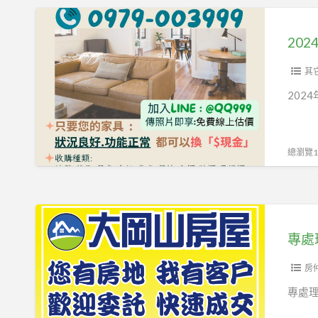
俱
2024
2
年
202
手
最
沙
好
其
發
評!
202
茶
二
几
手
餐
家
總瀏覽14
桌
具
椅
回
收
專
專
處
專處
營
理
0979003999
北
房
高
專處理
雄