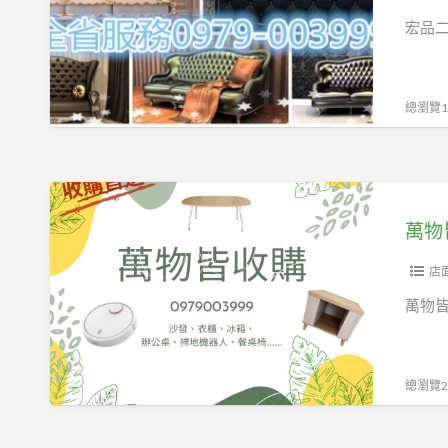
收
好
宏品
購
便
2
宜
手
宏
總瀏覽12
家
品
具
二
拍
手
萬
賣
傢
物
萬物皆
家
俱
皆
0979003999
拍
收
店
賣
購
萬物皆
租
0979003999
屋
套
總瀏覽29
房
傢