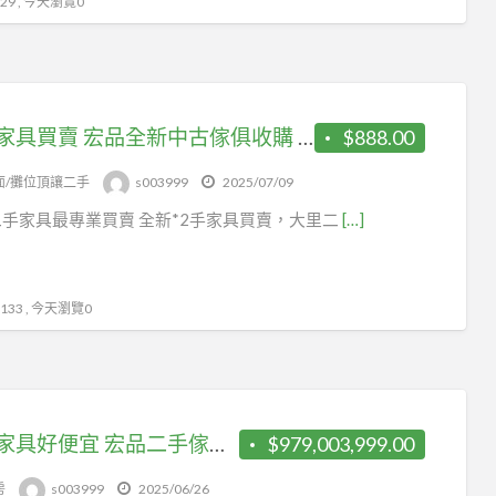
9 , 今天瀏覽0
二手家具買賣 宏品全新中古傢俱收購 2手家具拍賣家 0979003999
$888.00
面/攤位頂讓二手
s003999
2025/07/09
手家具最專業買賣 全新*2手家具買賣，大里二
[…]
33 , 今天瀏覽0
二手家具好便宜 宏品二手傢俱拍賣 租屋套房傢俱 2手沙發 茶几 餐桌椅
$979,003,999.00
房
s003999
2025/06/26