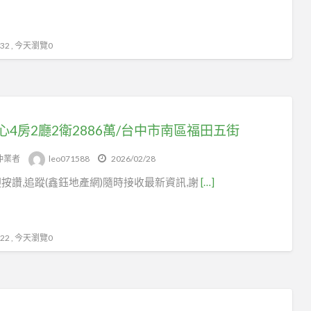
2 , 今天瀏覽0
心4房2廳2衛2886萬/台中市南區福田五街
仲業者
leo071588
2026/02/28
按讚,追蹤(鑫鈺地產網)隨時接收最新資訊,謝
[…]
2 , 今天瀏覽0