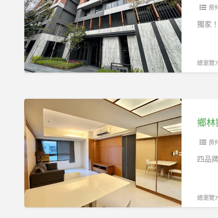
3
房
房
獨家
2
廳
2
總瀏覽73
衛
1698
萬/
鄉
台
林
鄉林
中
凱
市
撒
房
南
3
四品牌
區
房
工
2
學
廳
總瀏覽77
路
2