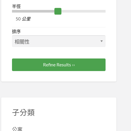
半徑
公里
排序
Refine Results ››
子分類
公寓