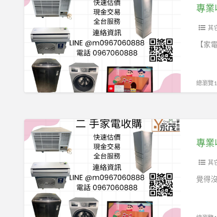
台
業
專業
中
收
市
購
其
南
二
【家
區
手
福
家
田
具
總瀏覽12
五
家
街
電
0967060888
專
業
專業
收
購
其
二
覺得
手
家
具