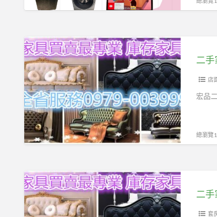
總瀏覽12
家
電
0967060888
二
手
家
具
店
買
宏品二
賣
宏
品
總瀏覽11
全
新
中
二
古
手
傢
家
俱
具
套