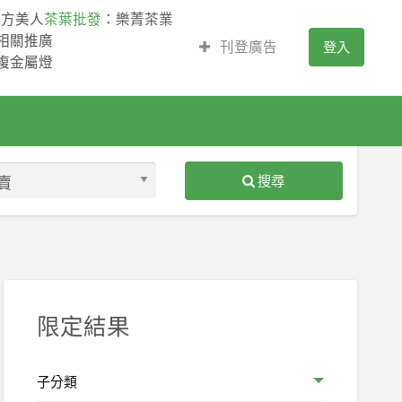
東方美人
茶葉批發
：樂菁茶業
的相關推廣
刊登廣告
登入
,複金屬燈
搜尋
S
ed
限定結果
子分類