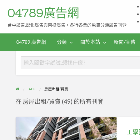
04789廣告網
台中廣告,彰化廣告與南投廣告，各行各業的免費分類廣告刊登
伴
茶
手
04789 廣告網
分類
關於本站
新聞/宣傳
禮
ADS
房屋出租/買賣
在 房屋出租/買賣 (49) 的所有刊登
工
學
工學
匯