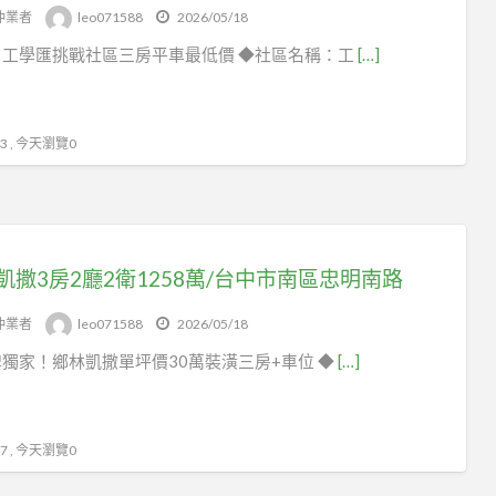
房
仲業者
leo071588
2026/05/18
屋
！工學匯挑戰社區三房平車最低價 ◆社區名稱：工
[…]
出
租/
買
 , 今天瀏覽0
賣
凱撒3房2廳2衛1258萬/台中市南區忠明南路
仲業者
leo071588
2026/05/18
獨家！鄉林凱撒單坪價30萬裝潢三房+車位 ◆
[…]
 , 今天瀏覽0