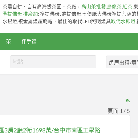
茶農自耕、自有高海拔茶園、茶廠，
高山茶批發
,
烏龍茶
,
紅茶,
準提佛母 推廣網
: 準提佛母, 准提佛母,七俱胝大佛母準提菩薩
水銀燈,複金屬燈超耗電，最佳的取代LED照明燈具
取代水銀燈
茶
伴手禮
RS
Fe
頁面 1 / 5
for
ad
匯3房2廳2衛1698萬/台中市南區工學路
tag