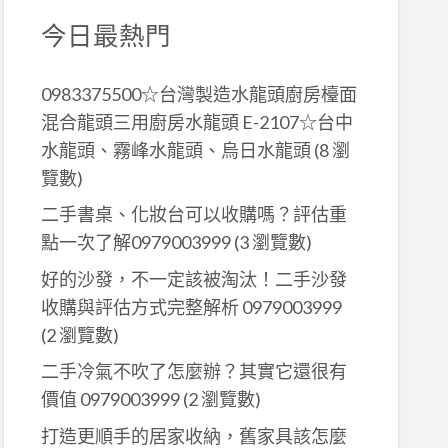
今日最熱門
0983375500☆台灣製造水龍頭廚房檯面
混合龍頭三用廚房水龍頭 E-2107☆台中
水龍頭、霧峰水龍頭、烏日水龍頭
(8 瀏
覽數)
二手書桌、化妝台可以收購嗎？評估重
點一次了解0979003999
(3 瀏覽數)
好的沙發，不一定該被淘汰！二手沙發
收購與評估方式完整解析 0979003999
(2 瀏覽數)
二手冷氣不吹了怎麼辦？其實它還很有
價值 0979003999
(2 瀏覽數)
打造更順手的居家收納，舊家具該怎麼