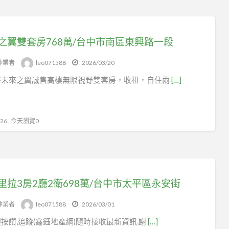
之翼雙套房768萬/台中市南區東興路一段
仲業者
leo071588
2026/03/20
醫未來之翼誠售高樓無限視野雙套房，收租，自住兩
[…]
6 , 今天瀏覽0
里拉3房2廳2衛698萬/台中市太平區永安街
仲業者
leo071588
2026/03/01
按讚,追蹤(鑫鈺地產網)隨時接收最新資訊,謝
[…]