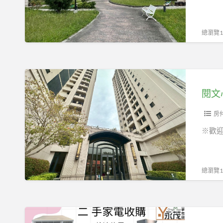
興
房
路
2
一
廳
總瀏覽13
段
2
衛
698
閱
萬/
文
閱文
台
心
中
4
房
市
房
※歡迎
太
2
平
廳
區
2
總瀏覽12
永
衛
安
2886
街
萬/
專