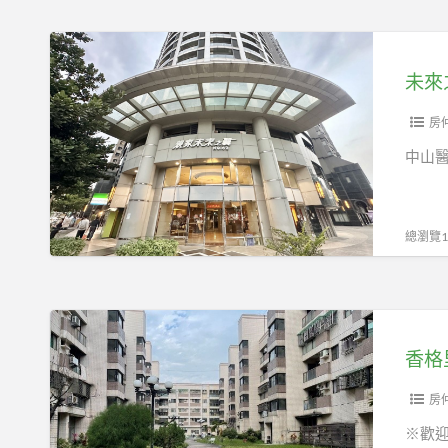
衛
1258
未
萬/
來
未來
台
之
中
翼
房
市
雙
中山
南
套
區
房
忠
768
總瀏覽12
明
萬/
南
台
路
中
香
市
格
香格
南
里
區
拉
房
東
3
※歡迎