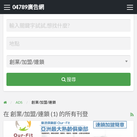
04789廣告網
搜尋
ADS
創業/加盟/連鎖
在 創業/加盟/連鎖 (1) 的所有刊登
R
F
亞
f
洲