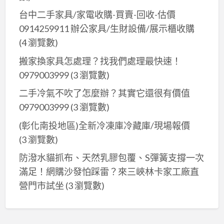
台中二手家具/家電收購-買賣-回收-估價
0914259911 辦公家具/生財設備/展示櫃收購
(4 瀏覽數)
搬家換家具怎處理？找我們處理最快速！
0979003999
(3 瀏覽數)
二手冷氣不吹了怎麼辦？其實它還很有價值
0979003999
(3 瀏覽數)
(彰化南投地區)全新冷凍庫冷藏庫/現場報價
(3 瀏覽數)
防潑水貓抓布、天然乳膠包覆、S彈簧支撐一次
滿足！網購沙發怕踩雷？來三峽林卡家工廠直
營門市試坐
(3 瀏覽數)