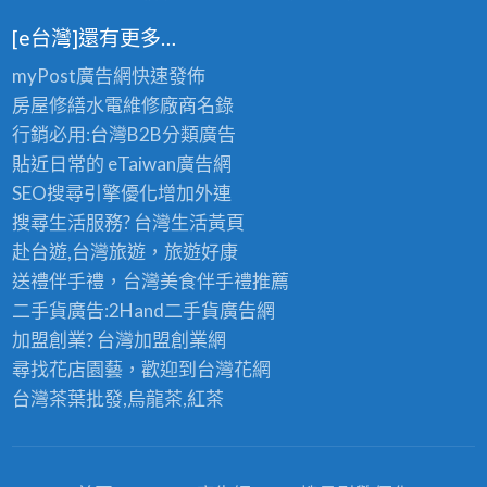
[e台灣]還有更多…
myPost廣告網
快速發佈
房屋修繕
水電維修廠商名錄
行銷必用:台灣B2B
分類廣告
貼近日常的
eTaiwan廣告網
SEO搜尋引擎優化
增加外連
搜尋生活服務? 台灣
生活黃頁
赴台遊,台灣旅遊
，旅遊好康
送禮伴手禮，台灣美食
伴手禮
推薦
二手貨廣告:2Hand
二手貨
廣告網
加盟創業? 台灣
加盟創業
網
尋找花店園藝，歡迎到
台灣花網
台灣茶葉批發
,烏龍茶,紅茶