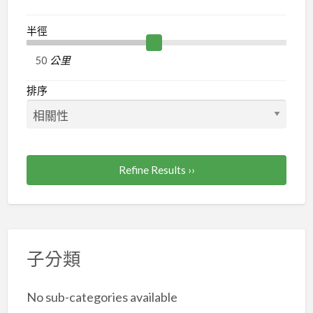
半徑
公里
排序
Refine Results ››
子分類
No sub-categories available