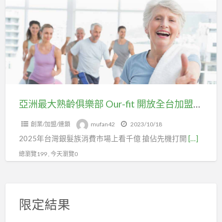
a
最
t
大
熟
齡
俱
樂
部
Our-
亞洲最大熟齡俱樂部 Our-fit 開放全台加盟了!
fit
創業/加盟/連鎖
mufan42
2023/10/18
開
2025年台灣銀髮族消費市場上看千億 搶佔先機打開
[…]
放
全
總瀏覽199 , 今天瀏覽0
台
加
盟
限定結果
了!